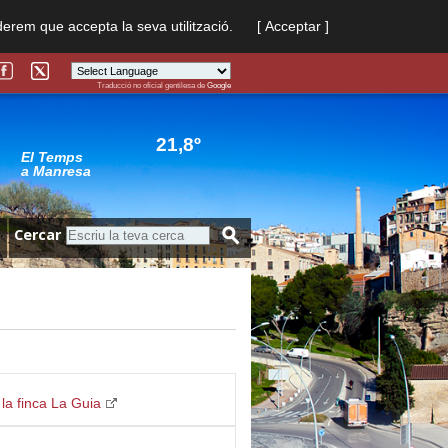
derem que accepta la seva utilització.
[ Acceptar ]
Traducció no oficial gentilesa de
Google
Powered by
Translate
21,8º
El Temps
a Manresa
Cercar
 la finca La Guia