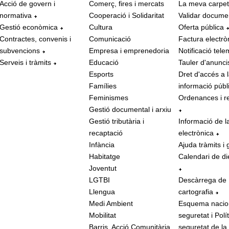
Acció de govern i
Comerç, fires i mercats
La meva carpe
normativa
Cooperació i Solidaritat
Validar docume
Gestió econòmica
Cultura
Oferta pública
Contractes, convenis i
Comunicació
Factura electrò
subvencions
Empresa i emprenedoria
Notificació tele
Serveis i tràmits
Educació
Tauler d'anunci
Esports
Dret d'accés a 
Famílies
informació públ
Feminismes
Ordenances i r
Gestió documental i arxiu
Gestió tributària i
Informació de l
recaptació
electrònica
Infància
Ajuda tràmits i 
Habitatge
Calendari de di
Joventut
LGTBI
Descàrrega de
Llengua
cartografia
Medi Ambient
Esquema nacio
Mobilitat
seguretat i Polí
Barris, Acció Comunitària
seguretat de la