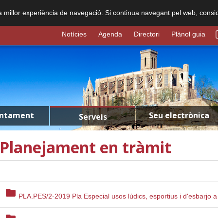
na millor experiència de navegació. Si continua navegant pel web, consi
Notícies
Agenda
Directori
Plànol guia
untament
Seu electrònica
Serveis
Planejament en tràmit
folder
PLA.PES/2-2019 Pla Especial usos lúdics, esportius i d'esbarjo a