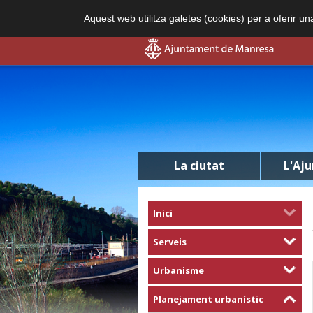
Aquest web utilitza galetes (cookies) per a oferir u
La ciutat
L'Aj
Inici
Serveis
Urbanisme
Planejament urbanístic