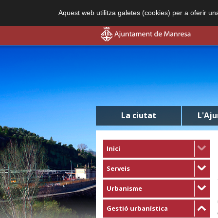
Aquest web utilitza galetes (cookies) per a oferir u
La ciutat
L'Aj
Inici
Serveis
Urbanisme
Gestió urbanística