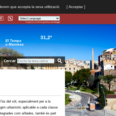
derem que accepta la seva utilització.
[ Acceptar ]
Traducció no oficial gentilesa de
Google
Powered by
Translate
31,2º
El Temps
a Manresa
Cercar
l'ús del sòl, especialment per a la
ègim urbanístic aplicable a cada classe
 integrades com aïllades, també és part