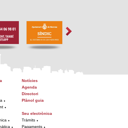
a
Notícies
Agenda
Directori
ta
Plànol guia
nt
Seu electrònica
nica
Tràmits
màtica
Pagaments