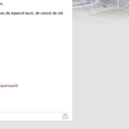
és.
tes de reparcel·lació, de cessió de sòl
ompensació