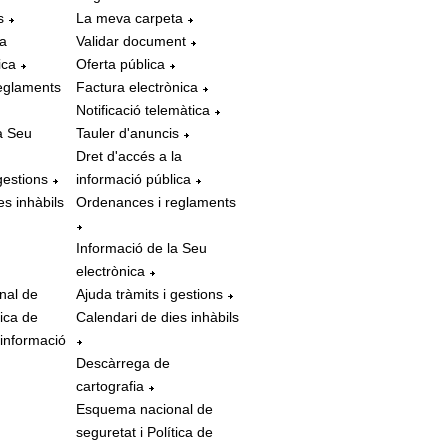
s
La meva carpeta
la
Validar document
ica
Oferta pública
eglaments
Factura electrònica
Notificació telemàtica
a Seu
Tauler d'anuncis
Dret d'accés a la
gestions
informació pública
es inhàbils
Ordenances i reglaments
Informació de la Seu
electrònica
nal de
Ajuda tràmits i gestions
tica de
Calendari de dies inhàbils
 informació
Descàrrega de
cartografia
Esquema nacional de
seguretat i Política de