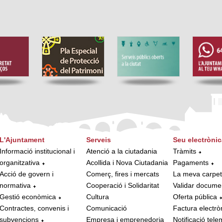
L'Ajuntament
Serveis
Seu electrònic
Informació institucional i
Atenció a la ciutadania
Tràmits
organitzativa
Acollida i Nova Ciutadania
Pagaments
Acció de govern i
Comerç, fires i mercats
La meva carpe
normativa
Cooperació i Solidaritat
Validar docume
Gestió econòmica
Cultura
Oferta pública
Contractes, convenis i
Comunicació
Factura electrò
subvencions
Empresa i emprenedoria
Notificació tele