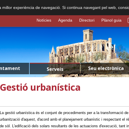
na millor experiència de navegació. Si continua navegant pel web, consi
Notícies
Agenda
Directori
Plànol guia
untament
Seu electrònica
Serveis
Gestió urbanística
La gestió urbanística és el conjunt de procediments per a la transformació de 
urbanització d'aquest, d'acord amb el planejament urbanístic i respectant el r
de sòl. L'edificació dels solars resultants de les actuacions d'execució, tant