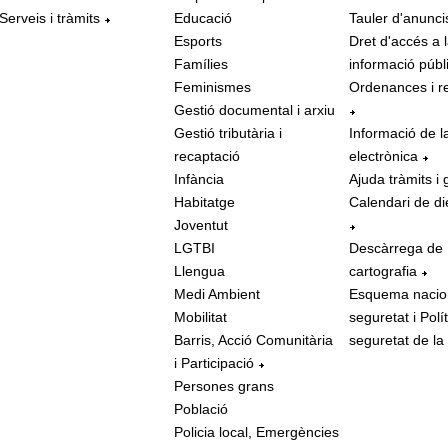
Serveis i tràmits
Educació
Tauler d'anunci
Esports
Dret d'accés a 
Famílies
informació públ
Feminismes
Ordenances i r
Gestió documental i arxiu
Gestió tributària i
Informació de l
recaptació
electrònica
Infància
Ajuda tràmits i 
Habitatge
Calendari de di
Joventut
LGTBI
Descàrrega de
Llengua
cartografia
Medi Ambient
Esquema nacio
Mobilitat
seguretat i Polí
Barris, Acció Comunitària
seguretat de la
i Participació
Persones grans
Població
Policia local, Emergències