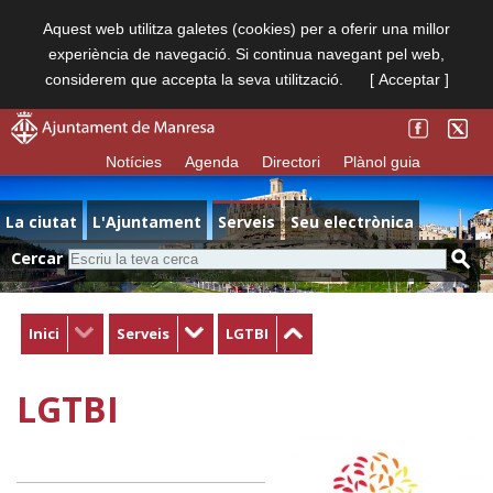
Aquest web utilitza galetes (cookies) per a oferir una millor
experiència de navegació. Si continua navegant pel web,
considerem que accepta la seva utilització.
[ Acceptar ]
Notícies
Agenda
Directori
Plànol guia
La ciutat
L'Ajuntament
Serveis
Seu electrònica
Cercar
Inici
Serveis
LGTBI
LGTBI