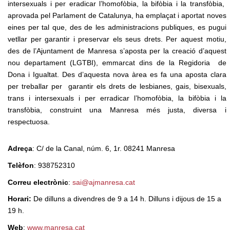
intersexuals i per eradicar l’homofòbia, la bifòbia i la transfòbia,
aprovada pel Parlament de Catalunya, ha emplaçat i aportat noves
eines per tal que, des de les administracions publiques, es pugui
vetllar per garantir i preservar els seus drets. Per aquest motiu,
des de l’Ajuntament de Manresa s’aposta per la creació d’aquest
nou departament (LGTBI), emmarcat dins de la Regidoria
de
Dona i Igualtat. Des d’aquesta nova àrea es fa una aposta clara
per treballar per
garantir els drets de lesbianes, gais, bisexuals,
trans i intersexuals i per erradicar l’homofòbia, la bifòbia i la
transfòbia, construint una Manresa més justa, diversa i
respectuosa.
Adreça
: C/ de la Canal, núm. 6, 1r. 08241 Manresa
Telèfon
: 938752310
Correu electrònic
:
sai@ajmanresa.cat
Horari:
De dilluns a divendres de 9 a 14 h. Dilluns i dijous de 15 a
19 h.
Web
:
www.manresa.cat