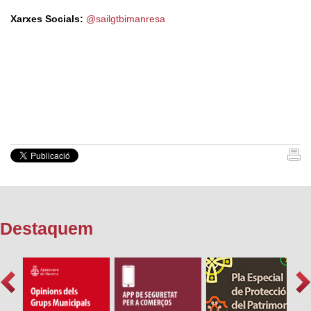
Xarxes Socials:
@sailgtbimanresa
Destaquem