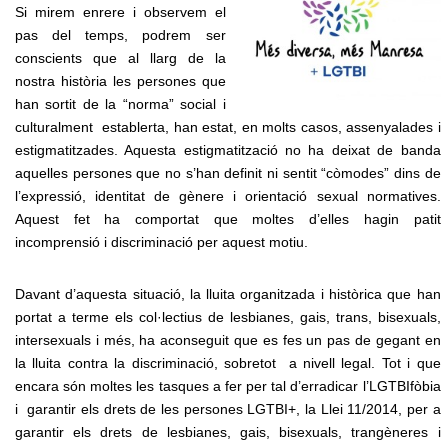
Si mirem enrere i observem el
pas del temps, podrem ser
conscients que al llarg de la
nostra història les persones que
han sortit de la “norma” social i
culturalment
establerta, han estat, en molts casos, assenyalades i
estigmatitzades. Aquesta estigmatització no ha deixat de banda
aquelles persones que no s’han definit ni sentit “còmodes” dins de
l’expressió, identitat de gènere i orientació sexual normatives.
Aquest fet ha comportat que moltes d’elles hagin patit
incomprensió i discriminació per aquest motiu.
Davant d’aquesta situació, la lluita organitzada i històrica que han
portat a terme els col·lectius de lesbianes, gais, trans, bisexuals,
intersexuals i més, ha aconseguit que es fes un pas de gegant en
la lluita contra la discriminació, sobretot
a nivell legal. Tot i que
encara són moltes les tasques a fer per tal d’erradicar l’LGTBIfòbia
i
garantir els drets de les persones LGTBI+, la Llei 11/2014, per a
garantir els drets de lesbianes, gais, bisexuals, trangèneres i