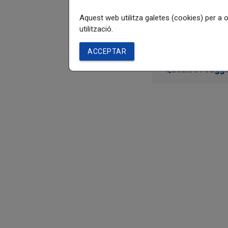
Aquest web utilitza galetes (cookies) per a 
utilització.
Tràmits
ACCEPTAR
Queixes i sugg