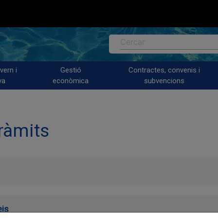
Cercar
vern i
Gestió
Contractes, convenis i
va
econòmica
subvencions
tràmits
eis