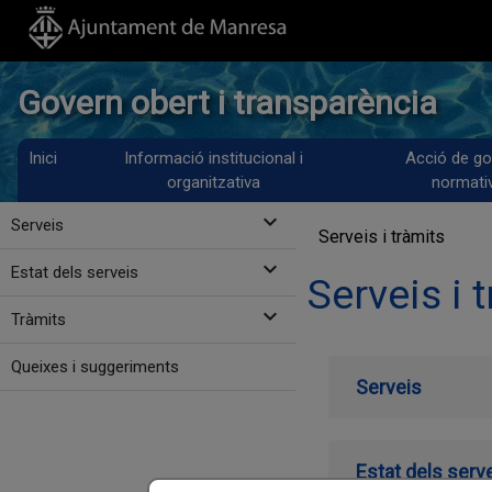
Govern obert i transparència
Inici
Informació institucional i
Acció de go
organitzativa
normati
expand_more
Serveis
Serveis i tràmits
expand_more
Estat dels serveis
Serveis i 
expand_more
Tràmits
Queixes i suggeriments
Serveis
Estat dels serv