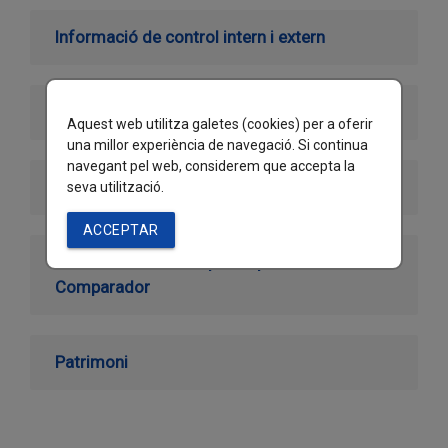
Informació de control intern i extern
Dades
Aquest web utilitza galetes (cookies) per a oferir
una millor experiència de navegació. Si continua
navegant pel web, considerem que accepta la
Pressupost en gràfics
seva utilització.
ACCEPTAR
Anàlisi de dades del pressupost -
Comparador
Patrimoni