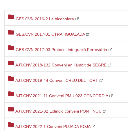
folder
GES.CVN 2016-2 La Alcoholera
folder
GES.CVN 2017-01 CTRA. IGUALADA
folder
GES.CVN 2017-03 Protocol Integració Ferroviària
folder
AJT.CNV 2018-132 Conveni en l'àmbit de SEGRE
folder
AJT.CNV 2019-44 Conveni CREU DEL TORT
folder
AJT.CNV 2021-11 Conveni PMU 023 CONCÒRDIA
folder
AJT.CNV 2021-82 Extinció conveni PONT NOU
folder
AJT.CNV 2022-1 Conveni PUJADA ROJA