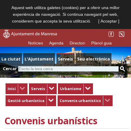
Aquest web utilitza galetes (cookies) per a oferir una millor
experiència de navegació. Si continua navegant pel web,
considerem que accepta la seva utilització.
[ Acceptar ]
Notícies
Agenda
Directori
Plànol guia
La ciutat
L'Ajuntament
Serveis
Seu electrònica
Cercar
Inici
Serveis
Urbanisme
Gestió urbanística
Convenis urbanístics
Convenis urbanístics