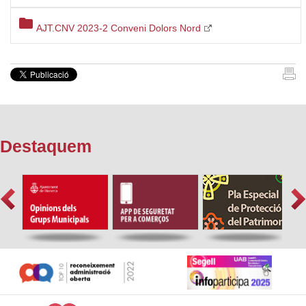
folder
AJT.CNV 2023-2 Conveni Dolors Nord
Destaquem