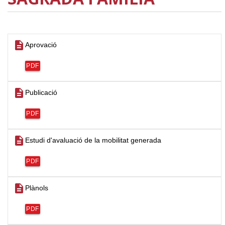
description
Aprovació
PDF
description
Publicació
PDF
description
Estudi d'avaluació de la mobilitat generada
PDF
description
Plànols
PDF