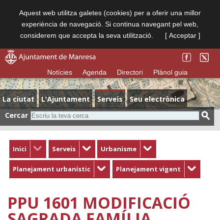
Aquest web utilitza galetes (cookies) per a oferir una millor
experiència de navegació. Si continua navegant pel web,
considerem que accepta la seva utilització.
[ Acceptar ]
Notícies
Agenda
Directori
Plànol guia
La ciutat
L'Ajuntament
Serveis
Seu electrònica
Cercar
Inici
Serveis
Urbanisme
Planejament urbanístic
Planejament vigent
PPU 1601 MODIFICACIÓ
SAGRADA FAMÍLIA