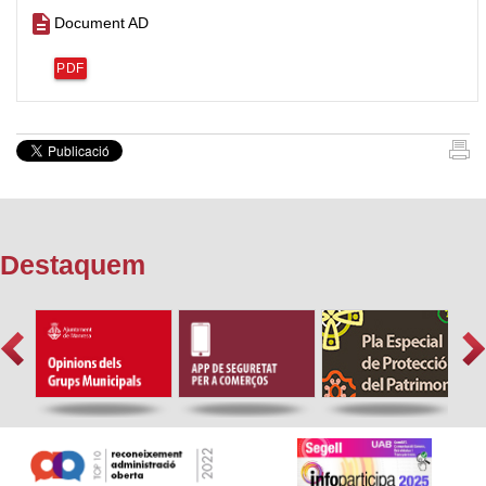
description
Document AD
PDF
Destaquem