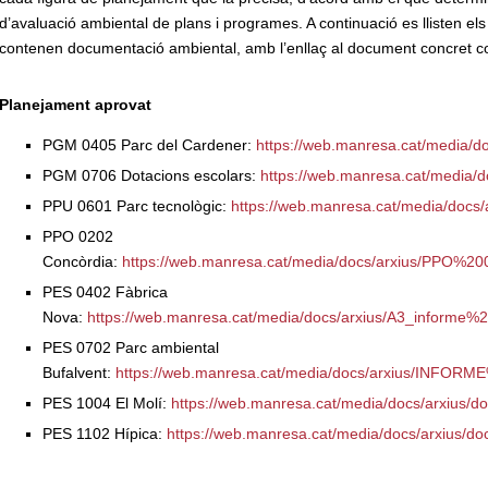
d’avaluació ambiental de plans i programes. A continuació es llisten e
contenen documentació ambiental, amb l’enllaç al document concret c
Planejament aprovat
PGM 0405 Parc del Cardener:
https://web.manresa.cat/media/d
PGM 0706 Dotacions escolars:
https://web.manresa.cat/media/d
PPU 0601 Parc tecnològic:
https://web.manresa.cat/media/docs/
PPO 0202
Concòrdia:
https://web.manresa.cat/media/docs/arxius/PPO%2
PES 0402 Fàbrica
Nova:
https://web.manresa.cat/media/docs/arxius/A3_informe%
PES 0702 Parc ambiental
Bufalvent:
https://web.manresa.cat/media/docs/arxius/INF
PES 1004 El Molí:
https://web.manresa.cat/media/docs/arxius/d
PES 1102 Hípica:
https://web.manresa.cat/media/docs/arxius/do