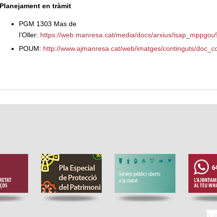
Planejament en tràmit
PGM 1303 Mas de
l’Oller:
https://web.manresa.cat/media/docs/arxius/isap_mppg
POUM:
http://www.ajmanresa.cat/web/imatges/continguts/doc_c