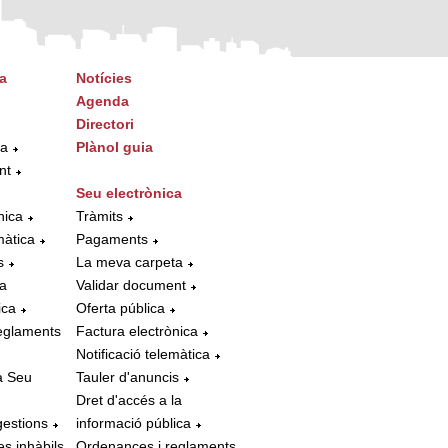
a
Notícies
Agenda
Directori
ta
Plànol guia
nt
Seu electrònica
nica
Tràmits
màtica
Pagaments
s
La meva carpeta
la
Validar document
ica
Oferta pública
eglaments
Factura electrònica
Notificació telemàtica
a Seu
Tauler d'anuncis
Dret d'accés a la
gestions
informació pública
es inhàbils
Ordenances i reglaments