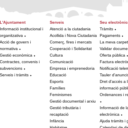
L'Ajuntament
Serveis
Seu electrònic
Informació institucional i
Atenció a la ciutadania
Tràmits
organitzativa
Acollida i Nova Ciutadania
Pagaments
Acció de govern i
Comerç, fires i mercats
La meva carpe
normativa
Cooperació i Solidaritat
Validar docume
Gestió econòmica
Cultura
Oferta pública
Contractes, convenis i
Comunicació
Factura electrò
subvencions
Empresa i emprenedoria
Notificació tele
Serveis i tràmits
Educació
Tauler d'anunci
Esports
Dret d'accés a 
Famílies
informació públ
Feminismes
Ordenances i r
Gestió documental i arxiu
Gestió tributària i
Informació de l
recaptació
electrònica
Infància
Ajuda tràmits i 
Habitatge
Calendari de di