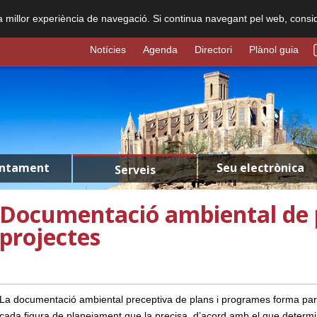
na millor experiència de navegació. Si continua navegant pel web, consi
Notícies
Agenda
Directori
Plànol guia
untament
Seu electrònica
Serveis
Documentació ambiental de p
projectes
La documentació ambiental preceptiva de plans i programes forma par
cada figura de planejament que la precisa, d’acord amb el que determ