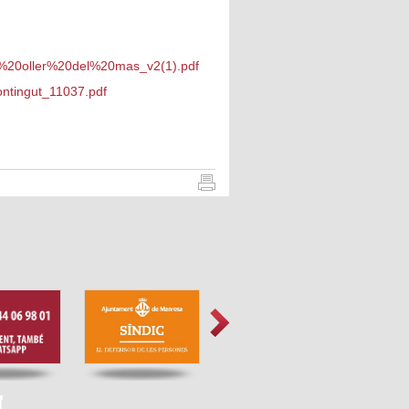
ou%20oller%20del%20mas_v2(1).pdf
ontingut_11037.pdf