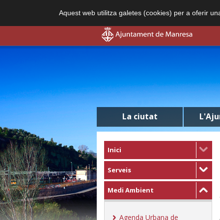
Aquest web utilitza galetes (cookies) per a oferir u
La ciutat
L'Aj
Inici
Serveis
Medi Ambient
Agenda Urbana de