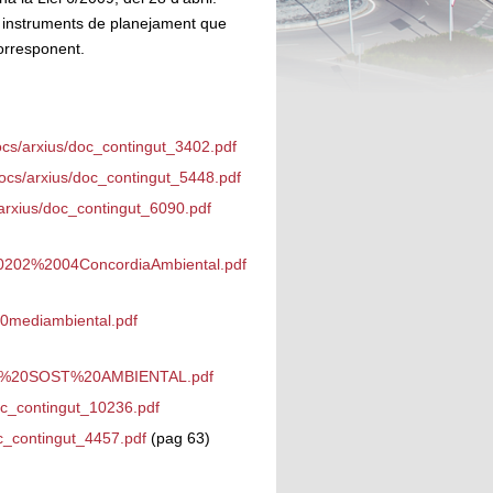
ls instruments de planejament que
orresponent.
ocs/arxius/doc_contingut_3402.pdf
ocs/arxius/doc_contingut_5448.pdf
arxius/doc_contingut_6090.pdf
00202%2004ConcordiaAmbiental.pdf
20mediambiental.pdf
ORME%20SOST%20AMBIENTAL.pdf
oc_contingut_10236.pdf
c_contingut_4457.pdf
(pag 63)