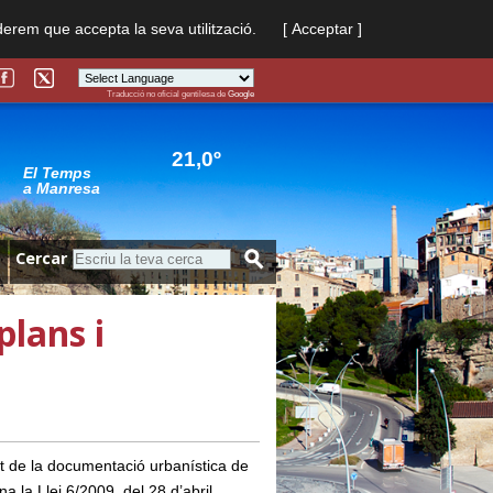
derem que accepta la seva utilització.
[ Acceptar ]
Traducció no oficial gentilesa de
Google
Powered by
Translate
21,0º
El Temps
a Manresa
Cercar
lans i
t de la documentació urbanística de
ina
la Llei
6/2009, del 28 d’abril.