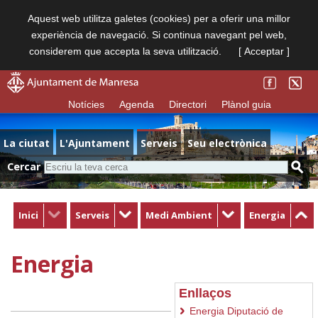
Aquest web utilitza galetes (cookies) per a oferir una millor
experiència de navegació. Si continua navegant pel web,
considerem que accepta la seva utilització.
[ Acceptar ]
Notícies
Agenda
Directori
Plànol guia
La ciutat
L'Ajuntament
Serveis
Seu electrònica
Cercar
Inici
Serveis
Medi Ambient
Energia
Energia
Enllaços
Energia Diputació de