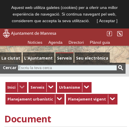
Aquest web utilitza galetes (cookies) per a oferir una millor
experiència de navegació. Si continua navegant pel web,
considerem que accepta la seva utilització.
[ Acceptar ]
Notícies
Agenda
Directori
Plànol guia
La ciutat
L'Ajuntament
Serveis
Seu electrònica
Cercar
Inici
Serveis
Urbanisme
Planejament urbanístic
Planejament vigent
Document