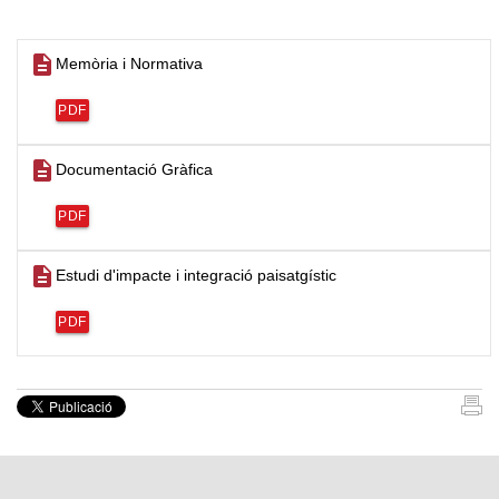
description
Memòria i Normativa
PDF
description
Documentació Gràfica
PDF
description
Estudi d'impacte i integració paisatgístic
PDF