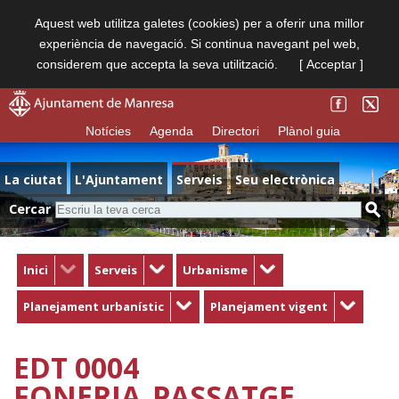
Aquest web utilitza galetes (cookies) per a oferir una millor
experiència de navegació. Si continua navegant pel web,
considerem que accepta la seva utilització.
[ Acceptar ]
Notícies
Agenda
Directori
Plànol guia
La ciutat
L'Ajuntament
Serveis
Seu electrònica
Cercar
Inici
Serveis
Urbanisme
Planejament urbanístic
Planejament vigent
EDT 0004
FONERIA_PASSATGE