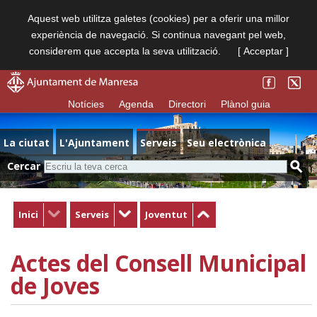
Aquest web utilitza galetes (cookies) per a oferir una millor
experiència de navegació. Si continua navegant pel web,
considerem que accepta la seva utilització.
[ Acceptar ]
Notícies
Agenda
Directori
Plànol guia
La ciutat
L'Ajuntament
Serveis
Seu electrònica
Cercar
Inici
Serveis
Joventut
Actes del Consell Municipal
de Joves