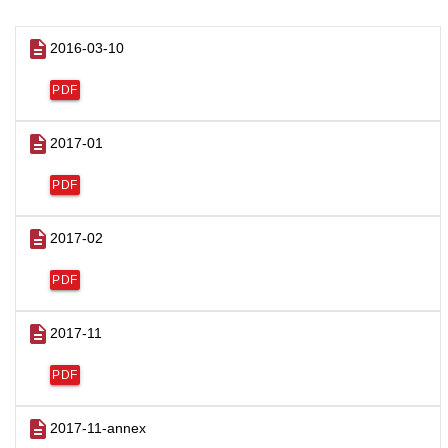
description
2016-03-10
PDF
description
2017-01
PDF
description
2017-02
PDF
description
2017-11
PDF
description
2017-11-annex