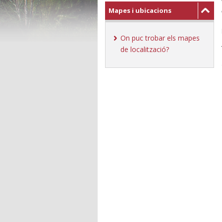
Mapes i ubicacions
On puc trobar els mapes
de localització?