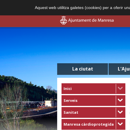
Aquest web utilitza galetes (cookies) per a oferir u
La ciutat
L'Aj
Inici
Serveis
Sanitat
Manresa càrdioprotegida