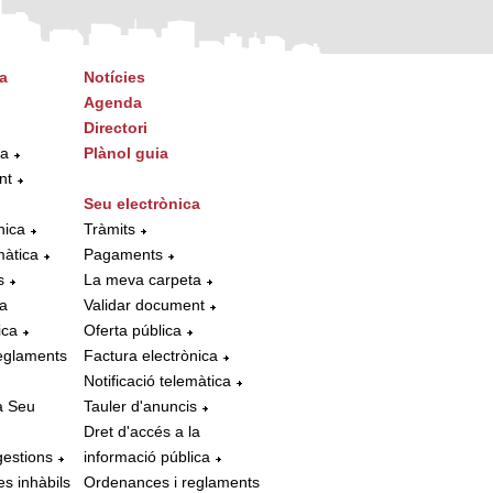
a
Notícies
Agenda
Directori
ta
Plànol guia
nt
Seu electrònica
nica
Tràmits
màtica
Pagaments
s
La meva carpeta
la
Validar document
ica
Oferta pública
eglaments
Factura electrònica
Notificació telemàtica
a Seu
Tauler d'anuncis
Dret d'accés a la
gestions
informació pública
es inhàbils
Ordenances i reglaments