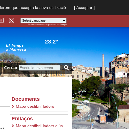
derem que accepta la seva utilització.
[ Acceptar ]
Traducció no oficial gentilesa de
Google
Powered by
Translate
23,2º
El Temps
a Manresa
Cercar
Documents
Mapa desfibril·ladors
Enllaços
Mapa desfibril·ladors d'ús
at,