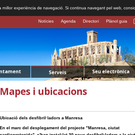
na millor experiència de navegació. Si continua navegant pel web, consi
Notícies
Agenda
Directori
Plànol guia
untament
Seu electrònica
Serveis
Mapes i ubicacions
Ubicació dels desfibril·ladors a Manresa
En el marc del desplegament del projecte "Manresa, ciutat
cardioprotegida", s'han instal·lat 30 nous desfibril·ladors a la ciut