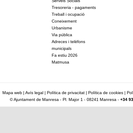
Serveis Socials
Tresoreria - pagaments
Treball i ocupació
Coneixement
Urbanisme
Via pública
Adreces i telèfons
municipals
Fa estiu 2026
Matmusa
Mapa web
|
Avís legal
|
Política de privacitat
|
Política de cookies
|
Pol
© Ajuntament de Manresa - Pl. Major 1 - 08241 Manresa -
+34 93