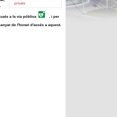
privats
.
tuats a la via pública
, i per
yat de l'horari d'accés a aquest.