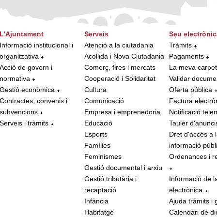
L'Ajuntament
Serveis
Seu electrònic
Informació institucional i
Atenció a la ciutadania
Tràmits
organitzativa
Acollida i Nova Ciutadania
Pagaments
Acció de govern i
Comerç, fires i mercats
La meva carpe
normativa
Cooperació i Solidaritat
Validar docume
Gestió econòmica
Cultura
Oferta pública
Contractes, convenis i
Comunicació
Factura electrò
subvencions
Empresa i emprenedoria
Notificació tele
Serveis i tràmits
Educació
Tauler d'anunci
Esports
Dret d'accés a 
Famílies
informació públ
Feminismes
Ordenances i r
Gestió documental i arxiu
Gestió tributària i
Informació de l
recaptació
electrònica
Infància
Ajuda tràmits i 
Habitatge
Calendari de di