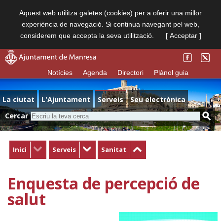
Aquest web utilitza galetes (cookies) per a oferir una millor
experiència de navegació. Si continua navegant pel web,
considerem que accepta la seva utilització.
[ Acceptar ]
Notícies
Agenda
Directori
Plànol guia
La ciutat
L'Ajuntament
Serveis
Seu electrònica
Cercar
Inici
Serveis
Sanitat
Enquesta de percepció de
salut