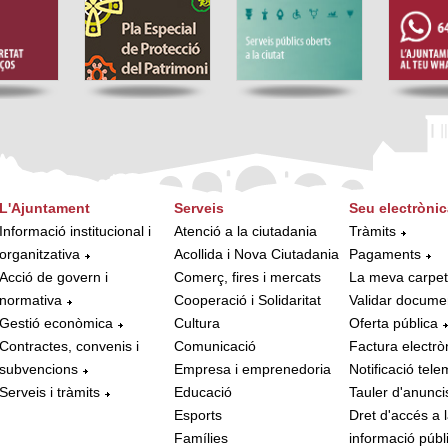
L'Ajuntament
Serveis
Seu electrònic
Informació institucional i
Atenció a la ciutadania
Tràmits
organitzativa
Acollida i Nova Ciutadania
Pagaments
Acció de govern i
Comerç, fires i mercats
La meva carpe
normativa
Cooperació i Solidaritat
Validar docume
Gestió econòmica
Cultura
Oferta pública
Contractes, convenis i
Comunicació
Factura electrò
subvencions
Empresa i emprenedoria
Notificació tele
Serveis i tràmits
Educació
Tauler d'anunci
Esports
Dret d'accés a 
Famílies
informació públ