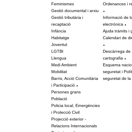
Feminismes
Ordenances i r
Gestió documental i arxiu
Gestió tributària i
Informació de l
recaptació
electrònica
Infància
Ajuda tràmits i 
Habitatge
Calendari de di
Joventut
LGTBI
Descàrrega de
Llengua
cartografia
Medi Ambient
Esquema nacio
Mobilitat
seguretat i Polí
Barris, Acció Comunitària
seguretat de la
i Participació
Persones grans
Població
Policia local, Emergències
i Protecció Civil
Projecció exterior -
Relacions Internacionals