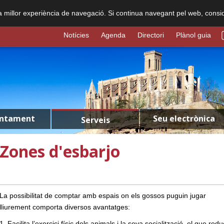
na millor experiència de navegació. Si continua navegant pel web, consi
Notícies
Agenda
Directori
Plànol guia
untament
Seu electrònica
Serveis
Zones d'esbarjo
La possibilitat de comptar amb espais on els gossos puguin jugar
lliurement comporta diversos avantatges:
1. Facilita l’exercici físic dels animals i la seva socialització, el que redu