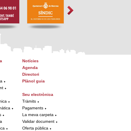
a
Notícies
Agenda
Directori
ta
Plànol guia
nt
Seu electrònica
nica
Tràmits
màtica
Pagaments
s
La meva carpeta
la
Validar document
ica
Oferta pública