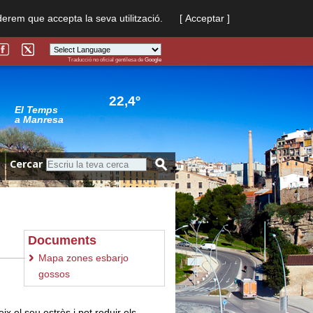
derem que accepta la seva utilització.
[ Acceptar ]
Traducció no oficial gentilesa de
Google
Powered by
Translate
22,4º
El Temps
a Manresa
Cercar
Documents
Mapa zones esbarjo
gossos
eix el seu estrès i pot reduir els