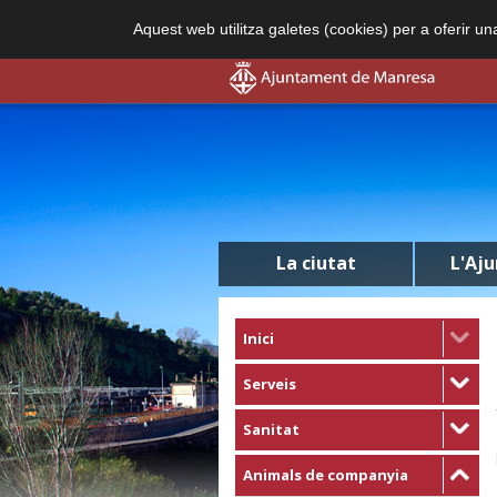
Aquest web utilitza galetes (cookies) per a oferir u
La ciutat
L'Aj
Inici
Serveis
Sanitat
Animals de companyia