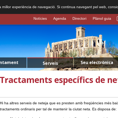
na millor experiència de navegació. Si continua navegant pel web, consi
Notícies
Agenda
Directori
Plànol guia
untament
Seu electrònica
Serveis
Tractaments específics de ne
Hi ha altres serveis de neteja que es presten amb freqüències més ba
tractaments ordinaris per tal de mantenir la ciutat neta. Es disposa de: