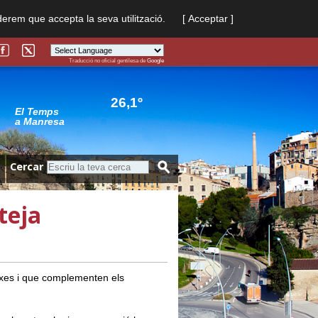
derem que accepta la seva utilització.
[ Acceptar ]
Traducció no oficial gentilesa de
Google
Powered by
Translate
26,1º
El Temps
a Manresa
Cercar
teja
ixes i que complementen els