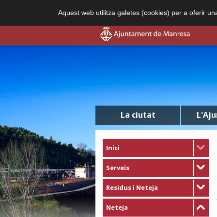
Aquest web utilitza galetes (cookies) per a oferir u
La ciutat
L'Aj
Inici
Serveis
Residus i Neteja
Neteja