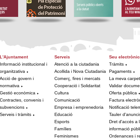
L'Ajuntament
Serveis
Seu electrònic
Informació institucional i
Atenció a la ciutadania
Tràmits
organitzativa
Acollida i Nova Ciutadania
Pagaments
Acció de govern i
Comerç, fires i mercats
La meva carpe
normativa
Cooperació i Solidaritat
Validar docume
Gestió econòmica
Cultura
Oferta pública
Contractes, convenis i
Comunicació
Factura electrò
subvencions
Empresa i emprenedoria
Notificació tele
Serveis i tràmits
Educació
Tauler d'anunci
Esports
Dret d'accés a 
Famílies
informació públ
Feminismes
Ordenances i r