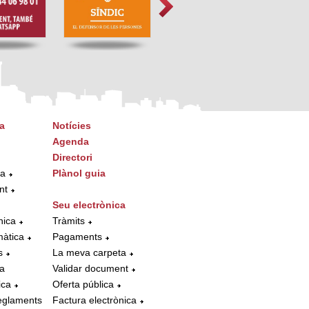
a
Notícies
Agenda
Directori
ta
Plànol guia
nt
Seu electrònica
nica
Tràmits
màtica
Pagaments
s
La meva carpeta
la
Validar document
ica
Oferta pública
eglaments
Factura electrònica