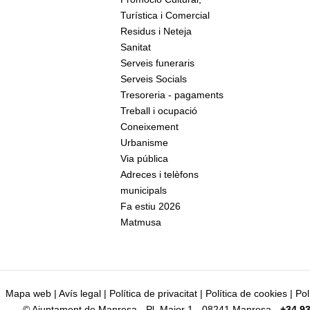
Turística i Comercial
Residus i Neteja
Sanitat
Serveis funeraris
Serveis Socials
Tresoreria - pagaments
Treball i ocupació
Coneixement
Urbanisme
Via pública
Adreces i telèfons
municipals
Fa estiu 2026
Matmusa
Mapa web
|
Avís legal
|
Política de privacitat
|
Política de cookies
|
Pol
© Ajuntament de Manresa - Pl. Major 1 - 08241 Manresa -
+34 93