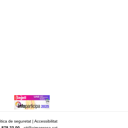
ítica de seguretat
|
Accessibilitat
 878 23 00
- ajt@ajmanresa.cat