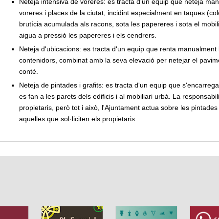
Neteja intensiva de voreres: es tracta d'un equip que neteja ma
voreres i places de la ciutat, incidint especialment en taques (co
brutícia acumulada als racons, sota les papereres i sota el mobi
aigua a pressió les papereres i els cendrers.
Neteja d'ubicacions: es tracta d'un equip que renta manualment l'
contenidors, combinat amb la seva elevació per netejar el pavime
conté.
Neteja de pintades i grafits: es tracta d'un equip que s'encarrega 
es fan a les parets dels edificis i al mobiliari urbà. La responsabi
propietaris, però tot i això, l'Ajuntament actua sobre les pintad
aquelles que sol·liciten els propietaris.