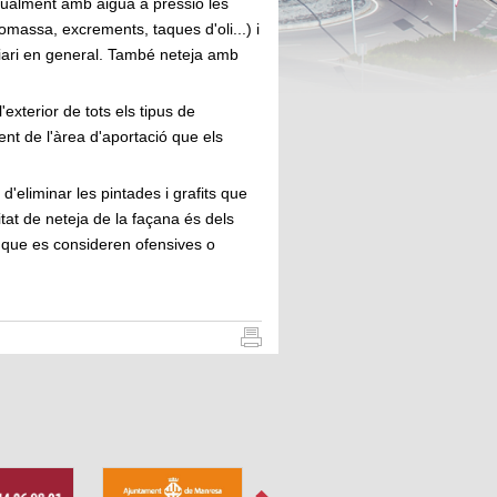
nualment amb aigua a pressió les
lomassa, excrements, taques d'oli...) i
liari en general. També neteja amb
exterior de tots els tipus de
nt de l'àrea d'aportació que els
d'eliminar les pintades i grafits que
litat de neteja de la façana és dels
es que es consideren ofensives o