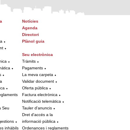
a
Notícies
Agenda
Directori
ta
Plànol guia
nt
Seu electrònica
nica
Tràmits
màtica
Pagaments
s
La meva carpeta
la
Validar document
ica
Oferta pública
eglaments
Factura electrònica
Notificació telemàtica
a Seu
Tauler d'anuncis
Dret d'accés a la
gestions
informació pública
es inhàbils
Ordenances i reglaments