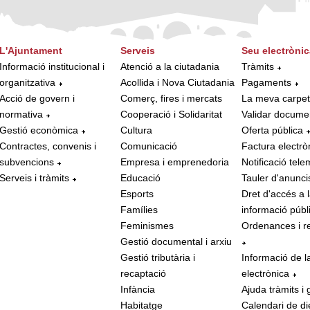
L'Ajuntament
Serveis
Seu electrònic
Informació institucional i
Atenció a la ciutadania
Tràmits
organitzativa
Acollida i Nova Ciutadania
Pagaments
Acció de govern i
Comerç, fires i mercats
La meva carpe
normativa
Cooperació i Solidaritat
Validar docume
Gestió econòmica
Cultura
Oferta pública
Contractes, convenis i
Comunicació
Factura electrò
subvencions
Empresa i emprenedoria
Notificació tele
Serveis i tràmits
Educació
Tauler d'anunci
Esports
Dret d'accés a 
Famílies
informació públ
Feminismes
Ordenances i r
Gestió documental i arxiu
Gestió tributària i
Informació de l
recaptació
electrònica
Infància
Ajuda tràmits i 
Habitatge
Calendari de di