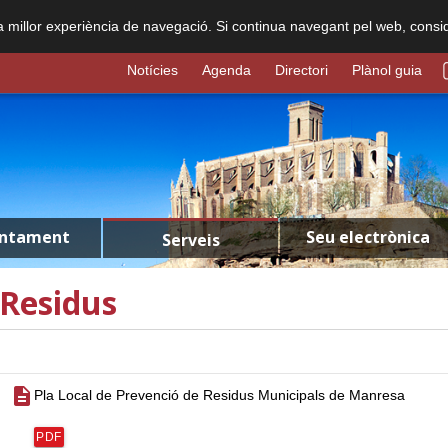
na millor experiència de navegació. Si continua navegant pel web, consi
Notícies
Agenda
Directori
Plànol guia
untament
Seu electrònica
Serveis
Residus
description
Pla Local de Prevenció de Residus Municipals de Manresa
PDF