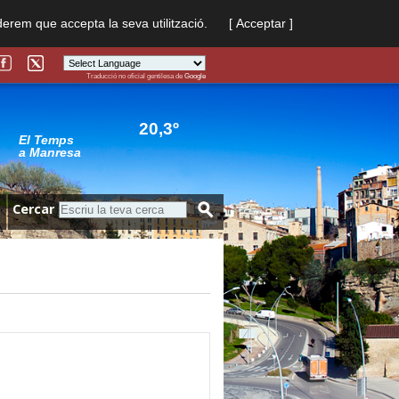
derem que accepta la seva utilització.
[ Acceptar ]
Traducció no oficial gentilesa de
Google
Powered by
Translate
20,3º
El Temps
a Manresa
Cercar