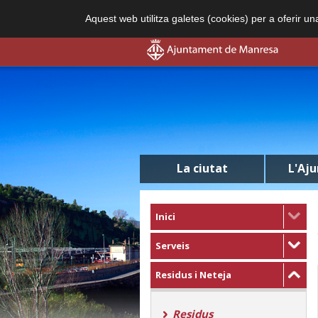
Aquest web utilitza galetes (cookies) per a oferir u
La ciutat
L'Aj
Inici
Serveis
Residus i Neteja
Residus