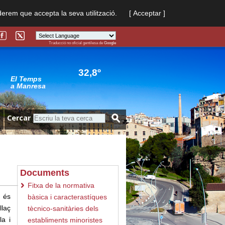
derem que accepta la seva utilització.
[ Acceptar ]
Traducció no oficial gentilesa de
Google
Powered by
Translate
32,8º
El Temps
a Manresa
Cercar
Documents
Fitxa de la normativa
e és
bàsica i caractera­stíques
llaç
tècnico-sanitàries dels
la i
establiments minoristes