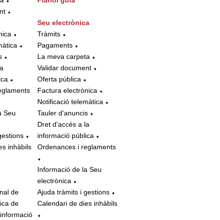
ta
Plànol guia
nt
Seu electrònica
nica
Tràmits
màtica
Pagaments
s
La meva carpeta
la
Validar document
ica
Oferta pública
eglaments
Factura electrònica
Notificació telemàtica
a Seu
Tauler d'anuncis
Dret d'accés a la
gestions
informació pública
es inhàbils
Ordenances i reglaments
Informació de la Seu
electrònica
nal de
Ajuda tràmits i gestions
tica de
Calendari de dies inhàbils
 informació