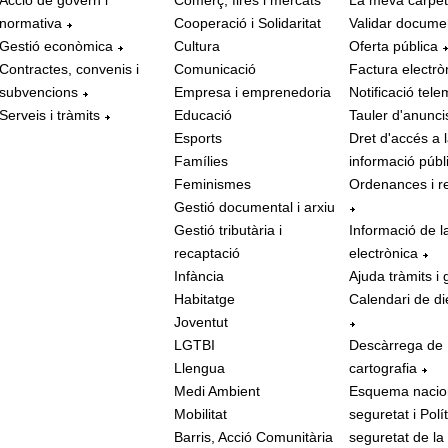
Acció de govern i
Comerç, fires i mercats
La meva carpe
normativa
Cooperació i Solidaritat
Validar docume
Gestió econòmica
Cultura
Oferta pública
Contractes, convenis i
Comunicació
Factura electrò
subvencions
Empresa i emprenedoria
Notificació tele
Serveis i tràmits
Educació
Tauler d'anunci
Esports
Dret d'accés a 
Famílies
informació públ
Feminismes
Ordenances i r
Gestió documental i arxiu
Gestió tributària i
Informació de l
recaptació
electrònica
Infància
Ajuda tràmits i 
Habitatge
Calendari de di
Joventut
LGTBI
Descàrrega de
Llengua
cartografia
Medi Ambient
Esquema nacio
Mobilitat
seguretat i Polí
Barris, Acció Comunitària
seguretat de la