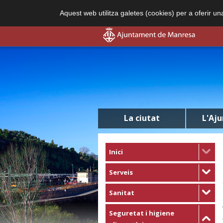
Aquest web utilitza galetes (cookies) per a oferir u
La ciutat
L'Aj
Inici
Serveis
Sanitat
Seguretat i higiene