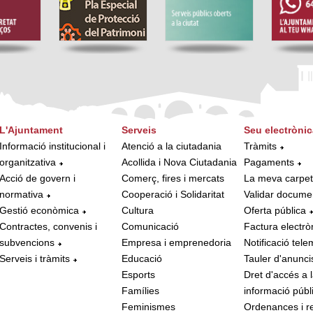
L'Ajuntament
Serveis
Seu electrònic
Informació institucional i
Atenció a la ciutadania
Tràmits
organitzativa
Acollida i Nova Ciutadania
Pagaments
Acció de govern i
Comerç, fires i mercats
La meva carpe
normativa
Cooperació i Solidaritat
Validar docume
Gestió econòmica
Cultura
Oferta pública
Contractes, convenis i
Comunicació
Factura electrò
subvencions
Empresa i emprenedoria
Notificació tele
Serveis i tràmits
Educació
Tauler d'anunci
Esports
Dret d'accés a 
Famílies
informació públ
Feminismes
Ordenances i r