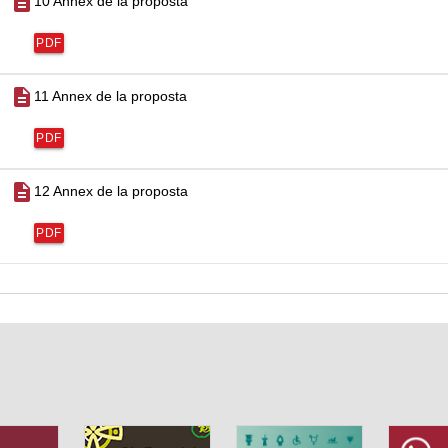
description
10 Annex de la proposta
PDF
description
11 Annex de la proposta
PDF
description
12 Annex de la proposta
PDF