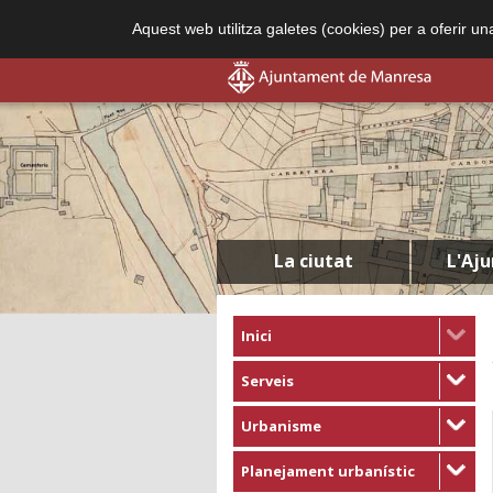
Aquest web utilitza galetes (cookies) per a oferir u
La ciutat
L'Aj
Inici
Serveis
Urbanisme
Planejament urbanístic