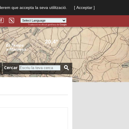
derem que accepta la seva utilització.
[ Acceptar ]
Traducció no oficial gentilesa de
Google
Powered by
Translate
20,4º
El Temps
a Manresa
Cercar