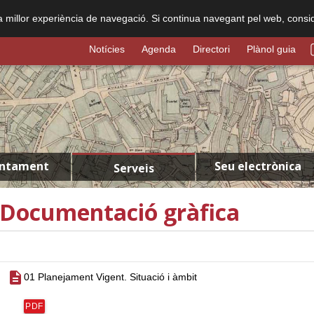
na millor experiència de navegació. Si continua navegant pel web, consi
Notícies
Agenda
Directori
Plànol guia
untament
Seu electrònica
Serveis
Documentació gràfica
description
01 Planejament Vigent. Situació i àmbit
PDF