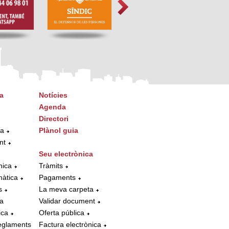
a
Notícies
Agenda
Directori
ta
Plànol guia
nt
Seu electrònica
nica
Tràmits
màtica
Pagaments
s
La meva carpeta
la
Validar document
ica
Oferta pública
eglaments
Factura electrònica