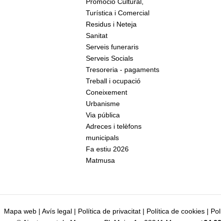
Promoció Cultural,
Turística i Comercial
Residus i Neteja
Sanitat
Serveis funeraris
Serveis Socials
Tresoreria - pagaments
Treball i ocupació
Coneixement
Urbanisme
Via pública
Adreces i telèfons
municipals
Fa estiu 2026
Matmusa
Mapa web
|
Avís legal
|
Política de privacitat
|
Política de cookies
|
Pol