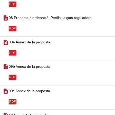
PDF
description
08 Proposta d'ordenació. Perfils i alçats reguladors
PDF
description
09a Annex de la proposta
PDF
description
09b Annex de la proposta
PDF
description
09c Annex de la proposta
PDF