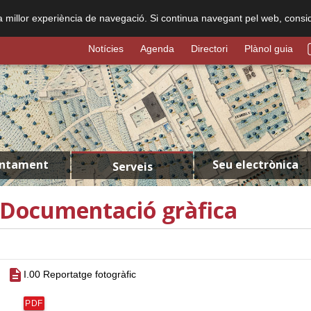
na millor experiència de navegació. Si continua navegant pel web, consi
Notícies
Agenda
Directori
Plànol guia
untament
Seu electrònica
Serveis
Documentació gràfica
description
I.00 Reportatge fotogràfic
PDF