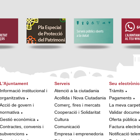
L'Ajuntament
Serveis
Seu electrònic
Informació institucional i
Atenció a la ciutadania
Tràmits
organitzativa
Acollida i Nova Ciutadania
Pagaments
Acció de govern i
Comerç, fires i mercats
La meva carpe
normativa
Cooperació i Solidaritat
Validar docume
Gestió econòmica
Cultura
Oferta pública
Contractes, convenis i
Comunicació
Factura electrò
subvencions
Empresa i emprenedoria
Notificació tele