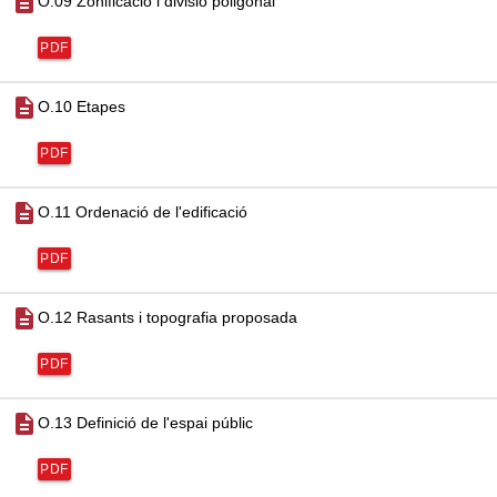
description
O.09 Zonificació i divisió poligonal
PDF
description
O.10 Etapes
PDF
description
O.11 Ordenació de l'edificació
PDF
description
O.12 Rasants i topografia proposada
PDF
description
O.13 Definició de l'espai públic
PDF