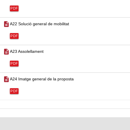
PDF
description
A22 Solució general de mobilitat
PDF
description
A23 Assolellament
PDF
description
A24 Imatge general de la proposta
PDF