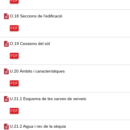
PDF
description
O.18 Seccions de l'edificació
PDF
description
O.19 Cessions del sòl
PDF
description
U.20 Àmbits i característiques
PDF
description
U.21.1 Esquema de les xarxes de serveis
PDF
description
U.21.2 Aigua i rec de la sèquia