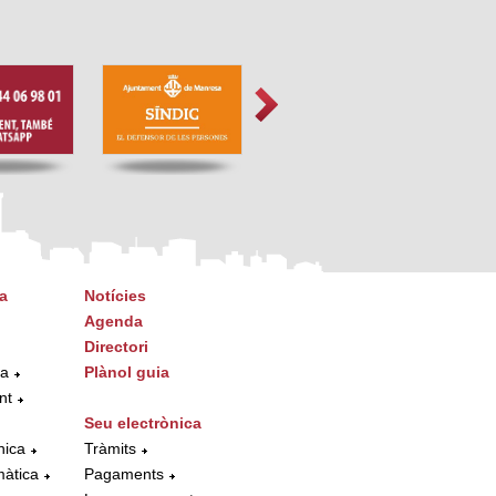
a
Notícies
Agenda
Directori
ta
Plànol guia
nt
Seu electrònica
nica
Tràmits
màtica
Pagaments