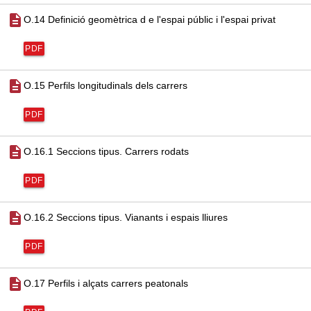
description
O.14 Definició geomètrica d e l'espai públic i l'espai privat
PDF
description
O.15 Perfils longitudinals dels carrers
PDF
description
O.16.1 Seccions tipus. Carrers rodats
PDF
description
O.16.2 Seccions tipus. Vianants i espais lliures
PDF
description
O.17 Perfils i alçats carrers peatonals