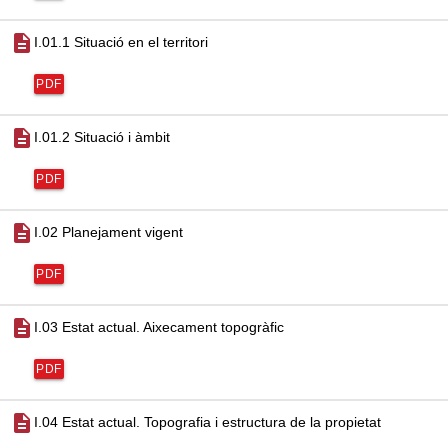
description
I.01.1 Situació en el territori
PDF
description
I.01.2 Situació i àmbit
PDF
description
I.02 Planejament vigent
PDF
description
I.03 Estat actual. Aixecament topogràfic
PDF
description
I.04 Estat actual. Topografia i estructura de la propietat