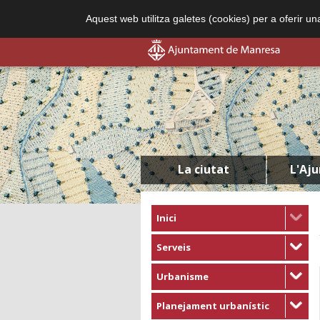
Aquest web utilitza galetes (cookies) per a oferir u
La ciutat
L'Aj
Inici
Serveis
Urbanisme
Planejament urbanístic