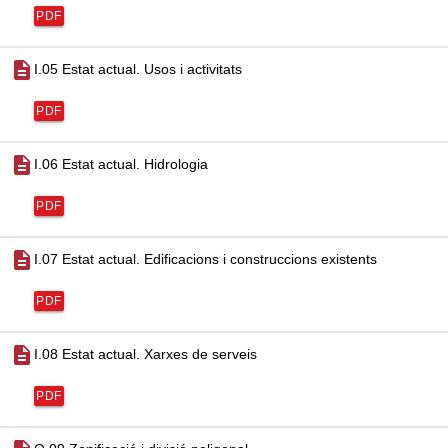
PDF
description
I.05 Estat actual. Usos i activitats
PDF
description
I.06 Estat actual. Hidrologia
PDF
description
I.07 Estat actual. Edificacions i construccions existents
PDF
description
I.08 Estat actual. Xarxes de serveis
PDF