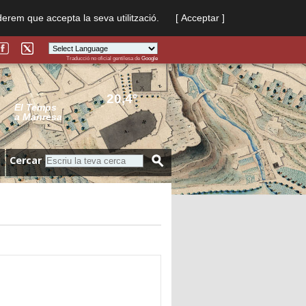
derem que accepta la seva utilització.
[ Acceptar ]
Traducció no oficial gentilesa de
Google
Powered by
Translate
20,4º
El Temps
a Manresa
Cercar