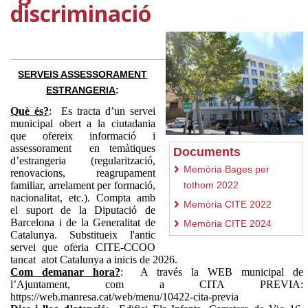
discriminació
SERVEIS ASSESSORAMENT
ESTRANGERIA
:
Què és?
: Es tracta d’un servei
municipal obert a la ciutadania
que ofereix informació i
assessorament en temàtiques
Documents
d’estrangeria (regularització,
Memòria Bages per
renovacions, reagrupament
familiar, arrelament per formació,
tothom 2022
nacionalitat, etc.). Compta amb
Memòria CITE 2022
el suport de la Diputació de
Barcelona i de la Generalitat de
Memòria CITE 2024
Catalunya. Substitueix l'antic
servei que oferia CITE-CCOO
tancat atot Catalunya a inicis de 2026.
Com demanar hora?
: A través la WEB municipal de
l’Ajuntament, com a CITA PREVIA:
https://web.manresa.cat/web/menu/10422-cita-previa