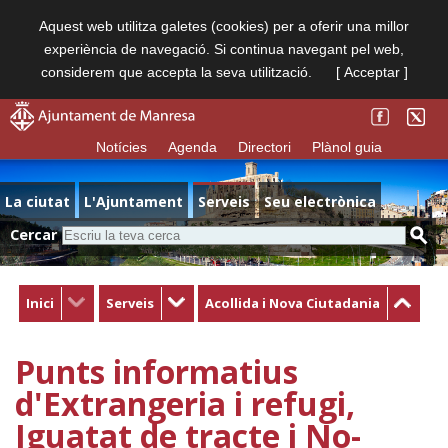
Aquest web utilitza galetes (cookies) per a oferir una millor
experiència de navegació. Si continua navegant pel web,
considerem que accepta la seva utilització.
[ Acceptar ]
Notícies
Agenda
Directori
Plànol guia
La ciutat
L'Ajuntament
Serveis
Seu electrònica
Cercar
Inici
Serveis
Acollida i Nova Ciutadania
Punts informatius
d'Extrangeria i refugi,
Iguatat de tracte i No-