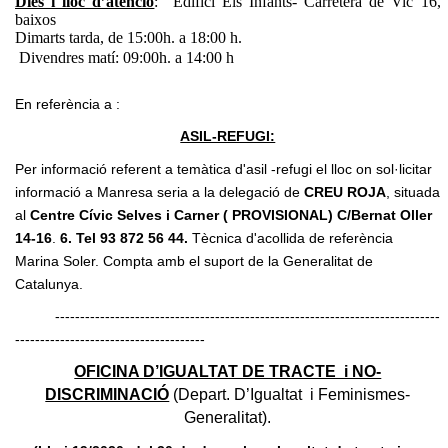
Dies i lloc d’atenció
: Edifici Els Infants- Carretera de Vic 16,
baixos
Dimarts tarda, de 15:00h. a 18:00 h.
Divendres matí: 09:00h. a 14:00 h
En referència a :
ASIL-REFUGI:
Per informació referent a temàtica d'asil -refugi el lloc on sol·licitar
informació a Manresa seria a la delegació de
CREU ROJA
, situada
al
Centre Cívic Selves i Carner ( PROVISIONAL) C/Bernat Oller
14-16
.
6. Tel 93 872 56 44.
Tècnica d'acollida de referència
Marina Soler. Compta amb el suport de la Generalitat de
Catalunya.
-----------------------------------------------------------------------------
--------------------------------------
OFICINA D’IGUALTAT DE TRACTE i NO-
DISCRIMINACIÓ
(Depart. D’Igualtat i Feminismes-
Generalitat).