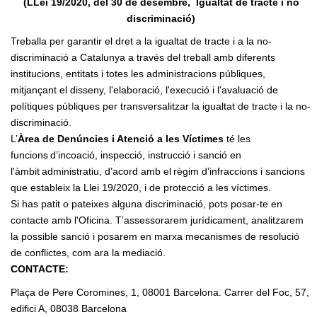
(LLei 19/2020, del 30 de desembre, Igualtat de tracte i no
discriminació)
Treballa per garantir el dret a la igualtat de tracte i a la no-
discriminació a Catalunya a través del treball amb diferents
institucions, entitats i totes les administracions públiques,
mitjançant el disseny, l'elaboració, l'execució i l'avaluació de
polítiques públiques per transversalitzar la igualtat de tracte i la no-
discriminació.
L’
Àrea de Denúncies i Atenció a les Víctimes
té les
funcions d’incoació, inspecció, instrucció i sanció en
l'àmbit administratiu, d’acord amb el règim d’infraccions i sancions
que estableix la Llei 19/2020, i de protecció a les víctimes.
Si has patit o pateixes alguna discriminació, pots posar-te en
contacte amb l'Oficina. T’assessorarem jurídicament, analitzarem
la possible sanció i posarem en marxa mecanismes de resolució
de conflictes, com ara la mediació.
CONTACTE:
Plaça de Pere Coromines, 1, 08001 Barcelona.
Carrer del Foc, 57,
edifici A, 08038 Barcelona