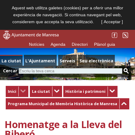
Aquest web utilitza galetes (cookies) per a oferir una millor
experiència de navegació. Si continua navegant pel web,
considerem que accepta la seva utilització.
[ Acceptar ]
Notícies
Agenda
Directori
Plànol guia
La ciutat
L'Ajuntament
Serveis
Seu electrònica
Cercar
Inici
La ciutat
Història i patrimoni
Programa Municipal de Memòria Històrica de Manresa
Homenatge a la Lleva del
Biberó