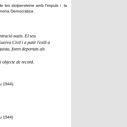
de les
stolpersteine
amb l'impuls i la
emòria Democràtica.
tració nazis. El seu
rra Civil i a patir l'exili a
uista, foren deportats als
 i objecte de record.
au 1944)
au 1944)