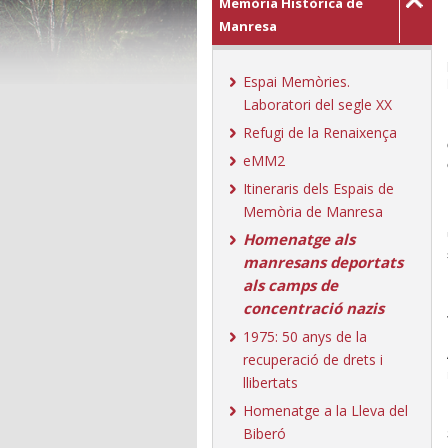
Memòria Històrica de
Manresa
Espai Memòries.
Laboratori del segle XX
Refugi de la Renaixença
eMM2
Itineraris dels Espais de
Memòria de Manresa
Homenatge als
manresans deportats
als camps de
concentració nazis
1975: 50 anys de la
recuperació de drets i
llibertats
Homenatge a la Lleva del
Biberó