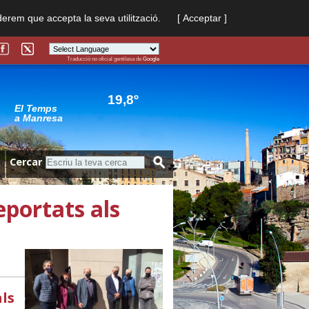
derem que accepta la seva utilització.
[ Acceptar ]
Traducció no oficial gentilesa de
Google
Powered by
Translate
19,8º
El Temps
a Manresa
Cercar
portats als
ls