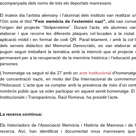
acompanyada dels noms de tots els deportats manresans.
El mateix dia l'artista alemany i l'alumnat dels instituts van realitzar 
l'Om sota el títol
“Fem memòria de l’extermini nazi”,
allà van conver
l'origen del projecte “Stolpersteine”. Durant l'acte, els alumnes 
elaborar i que recorre les diferents plaques col·locades a la ciutat
aplicació mòbil i en format de codi QR. Paral·lelament, i amb la col·l
dels serveis didàctics del Memorial Democràtic, es van elaborar a
puguin seguir treballant la temàtica amb la intenció que el projecte
permanent per a la recuperació de la memòria històrica i l’educació per l
persones.
L'homenatge va seguir el dia 27 amb un
acte institucional
d’homenatge
de concentració nazis, en motiu del Dia Internacional de commemo
l’Holocaust. L'acte que va comptar amb la presència de més d’un cente
nombrós públic que va voler participar en aquest sentit homenatge. El 
Institucionals i Transparència, Raül Romeva, ha presidit l’acte.
La recerca continua:
Els historiadors de l'Associació Memòria i Història de Manresa i de
recerca. Així, han identificat i documentat nous manresans q