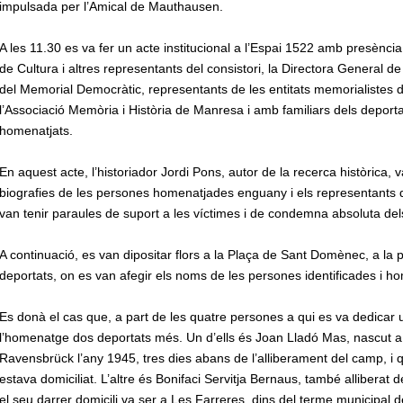
impulsada per l’Amical de Mauthausen.
A les 11.30 es va fer un acte institucional a l’Espai 1522 amb presència
de Cultura i altres representants del consistori, la Directora General 
del Memorial Democràtic, representants de les entitats memorialistes 
l’Associació Memòria i Història de Manresa i amb familiars dels deportat
homenatjats.
En aquest acte, l’historiador Jordi Pons, autor de la recerca històrica, 
biografies de les persones homenatjades enguany i els representants de l
van tenir paraules de suport a les víctimes i de condemna absoluta dels 
A continuació, es van dipositar flors a la Plaça de Sant Domènec, a la p
deportats, on es van afegir els noms de les persones identificades i 
Es donà el cas que, a part de les quatre persones a qui es va dedicar
l’homenatge dos deportats més. Un d’ells és Joan Lladó Mas, nascut a
Ravensbrück l’any 1945, tres dies abans de l’alliberament del camp, i q
estava domiciliat. L’altre és Bonifaci Servitja Bernaus, també alliberat
el seu darrer domicili va ser a Les Farreres, dins del terme municipal 