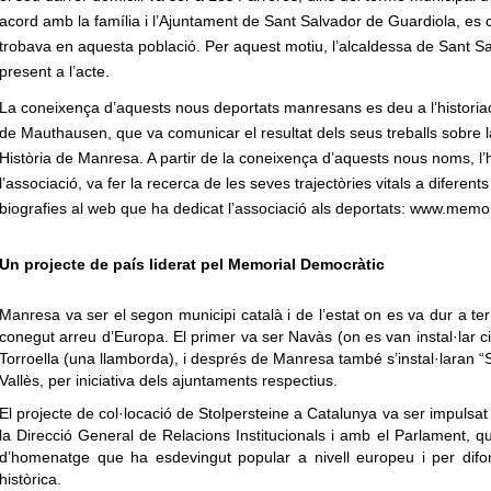
acord amb la família i l’Ajuntament de Sant Salvador de Guardiola, es co
trobava en aquesta població. Per aquest motiu, l’alcaldessa de Sant S
present a l’acte.
La coneixença d’aquests nous deportats manresans es deu a l’historia
de Mauthausen, que va comunicar el resultat dels seus treballs sobre l
Història de Manresa. A partir de la coneixença d’aquests nous noms, l
l’associació, va fer la recerca de les seves trajectòries vitals a diferent
biografies al web que ha dedicat l’associació als deportats: www.memor
Un projecte de país liderat pel Memorial Democràtic
Manresa va ser el segon municipi català i de l’estat on es va dur a 
conegut arreu d’Europa. El primer va ser Navàs (on es van instal·lar ci
Torroella (una llamborda), i després de Manresa també s’instal·laran “St
Vallès, per iniciativa dels ajuntaments respectius.
El projecte de col·locació de Stolpersteine a Catalunya va ser impulsat
la Direcció General de Relacions Institucionals i amb el Parlament, q
d’homenatge que ha esdevingut popular a nivell europeu i per difondr
històrica.