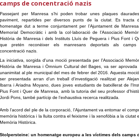
camps de concentració nazis
Passejant per Manresa s’hi poden trobar unes plaques daurades
paviment, repartides per diversos punts de la ciutat. Es tracta 
homenatge dut a terme conjuntament per l’Ajuntament de Manresa,
Memorial Democràtic i amb la col·laboració de l'Associació Memòr
Història de Manresa i dels Instituts Lluís de Peguera i Pius Font i Q
que pretén reconèixer els manresans deportats als camps
concentració nazis.
La iniciativa, sorgida d'una moció presentada per l'Associació Memòr
Història de Manresa i Òmnium Cultural del Bages, va ser aprovada
unanimitat al ple municipal del mes de febrer del 2016. Aquesta moci
ser presentada arran d’un treball d'investigació realitzat per Aleja
Ibarra i Ariadna Moyano, dues joves estudiants de batxillerat de l'Inst
Pius Font i Quer de Manresa, amb la tutoria del seu professor d'histò
Jordi Pons, també partícip de l’exhaustiva recerca realitzada.
Amb l’acord del ple de la corporació, l’Ajuntament va entomar el com
memòria històrica i la lluita contra el feixisme i la xenofòbia a la ciut
Memòria Històrica.
Stolpersteine: un homenatge europeu a les víctimes dels camps 