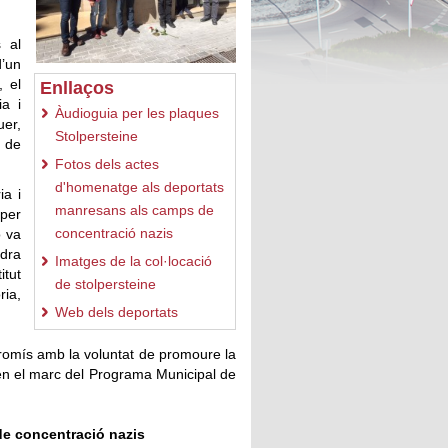
 al
d’un
 el
Enllaços
ia i
Àudioguia per les plaques
uer,
Stolpersteine
 de
Fotos dels actes
d'homenatge als deportats
ia i
manresans als camps de
 per
concentració nazis
ó va
ndra
Imatges de la col·locació
itut
de stolpersteine
ria,
Web dels deportats
promís amb la voluntat de promoure la
at en el marc del Programa Municipal de
de concentració nazis