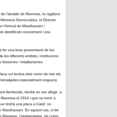
 de l’alcalde de Manresa, la regidora
de Memòria Democràtica, el Director
de l’Amical de Mauthausen i
s identificats recentment i ara
va fer una breu presentació de les
es diferents entitats i institucions
feixismes i totalitarismes.
laca col·lectiva dels noms de tots els
homenatjades especialment enguany.
 una llamborda, també es van afegir a
 Manresa el 1914 i que va morir a
ue tindrà una placa a Calaf, on
 de Mauthausen. En aquest cas, si bé
de Manresa, l’stolpersteine, de comú