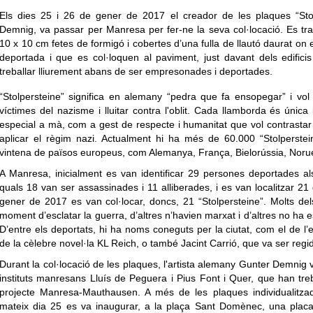
Els dies 25 i 26 de gener de 2017 el creador de les plaques “Stol
Demnig, va passar per Manresa per fer-ne la seva col·locació. Es t
10 x 10 cm fetes de formigó i cobertes d’una fulla de llautó daurat o
deportada i que es col·loquen al paviment, just davant dels edificis
treballar lliurement abans de ser empresonades i deportades.
“Stolpersteine” significa en alemany “pedra que fa ensopegar” i vol 
víctimes del nazisme i lluitar contra l'oblit. Cada llamborda és únic
especial a mà, com a gest de respecte i humanitat que vol contrastar a
aplicar el règim nazi. Actualment hi ha més de 60.000 “Stolperstei
vintena de països europeus, com Alemanya, França, Bielorússia, Noruega
A Manresa, inicialment es van identificar 29 persones deportades a
quals 18 van ser assassinades i 11 alliberades, i es van localitzar 21 
gener de 2017 es van col·locar, doncs, 21 “Stolpersteine”. Molts dels
moment d’esclatar la guerra, d’altres n’havien marxat i d’altres no ha est
D’entre els deportats, hi ha noms coneguts per la ciutat, com el de l’
de la cèlebre novel·la KL Reich, o també Jacint Carrió, que va ser reg
Durant la col·locació de les plaques, l'artista alemany Gunter Demni
instituts manresans Lluís de Peguera i Pius Font i Quer, que han treb
projecte Manresa-Mauthausen. A més de les plaques individualitza
mateix dia 25 es va inaugurar, a la plaça Sant Domènec, una plac