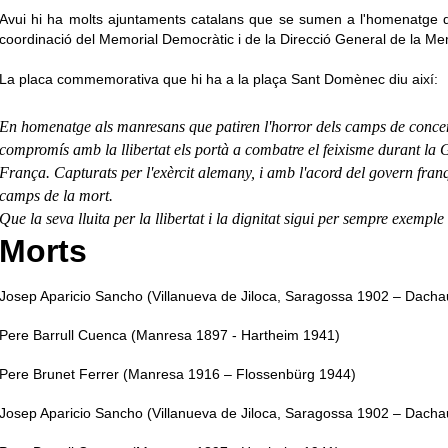
Avui hi ha molts ajuntaments catalans que se sumen a l'homenatge 
coordinació del Memorial Democràtic i de la Direcció General de la M
La placa commemorativa que hi ha a la plaça Sant Domènec diu així:
En homenatge als manresans que patiren l'horror dels camps de concen
compromís amb la llibertat els portà a combatre el feixisme durant la Gue
França. Capturats per l'exèrcit alemany, i amb l'acord del govern franq
camps de la mort.
Que la seva lluita per la llibertat i la dignitat sigui per sempre exemple
Morts
Josep Aparicio Sancho (Villanueva de Jiloca, Saragossa 1902 – Dach
Pere Barrull Cuenca (Manresa 1897 - Hartheim 1941)
Pere Brunet Ferrer (Manresa 1916 – Flossenbürg 1944)
Josep Aparicio Sancho (Villanueva de Jiloca, Saragossa 1902 – Dach