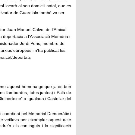
l·locarà al seu domicili natal, que es
alvador de Guardiola també va ser
dor Juan Manuel Calvo, de l’Amical
a deportació a l’Associació Memòria i
’historiador Jordi Pons, membre de
s arxius europeus i n’ha publicat les
ia.cat/deportats
terme aquest homenatge que ja és ben
nc llambordes, totes juntes) i Palà de
olperteine” a Igualada i Castellar del
 i coordinat pel Memorial Democràtic i
ue vetllava per eixamplar aquest acte
e’n els continguts i la significació