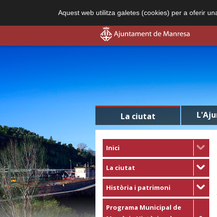
Aquest web utilitza galetes (cookies) per a oferir u
L'Aj
La ciutat
Inici
La ciutat
Història i patrimoni
Programa Municipal de