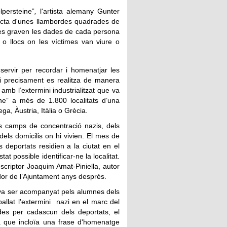
persteine”
,
l'artista alemany Gunter
racta d'unes llambordes quadrades de
n es graven les dades de cada persona
 o llocs on les víctimes van viure o
servir per recordar i homenatjar les
a i precisament es realitza de manera
mb l’extermini industrialitzat que va
ne” a més de 1.800 localitats d’una
, Àustria, Itàlia o Grècia.
ls camps de concentració nazis, dels
dels domicilis on hi vivien. El mes de
 deportats residien a la ciutat en el
at possible identificar-ne la localitat.
escriptor Joaquim Amat-Piniella, autor
idor de l’Ajuntament anys després.
g va ser acompanyat pels
alumnes dels
allat l'extermini nazi en el marc del
des per cadascun dels deportats, el
a que incloïa una frase d'homenatge