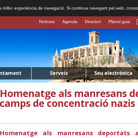
na millor experiència de navegació. Si continua navegant pel web, consi
Notícies
Agenda
Directori
Plànol guia
untament
Serveis
Seu electrònica
Homenatge als manresans de
camps de concentració nazis
Homenatge als manresans deportats a