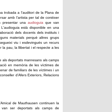
una trobada a l'auditori de la Plana de
sar amb l'artista per tal de conèixer
van presentar una
audioguia
que van
. L'audioguia està disponible en una
aboració dels docents dels instituts i
lguns materials perquè altres grups
 segueixi viu i esdevingués un recurs
a pau, la llibertat i el respecte a les
 als deportats manresans als camps
ració en memòria de les víctimes de
nar de familiars de les víctimes i un
conseller d’Afers Exteriors, Relacions
 l'Amical de Mauthausen continuen la
ue van ser deportats als camps de