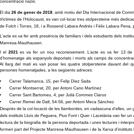
concentració nazis.
El dia
26 de gener de 2018
, amb motiu del Dia Internacional de Com
Víctimes de l'Holocaust, es van col·locar tres stolpersteine més dedic
de Folch i Torres, 18, i a Rossend Labara Andrés i Fèlix Labara Pena, pare
L'acte es va fer amb presència de familiars i dels estudiants dels instit
Manresa-Mauthausen.
I el
2021
es va fer un nou reconeixement. L’acte es va fer 13 de 
d’homenatge als espanyols deportats i morts als camps de concentraci
Al llarg del matí es van posar les quatre stolpersteine davant del q
persones homenatjades, a les següents adreces:
•
Carrer Talamanca, 15, per Felip Díez Sada
•
Carrer Montserrat, 20, per Antoni Cano Martínez
•
Carrer Sant Bartomeu, 4, per Julià Commes Claros
•
Carrer Remei de Dalt, 54-56, per Antoni Meca Sánchez
Després de la col·locació de les llambordes, en cadascuna d’elles, un g
dels instituts Lluís de Peguera, Pius Font i Quer i Lacetània van fer
lectura de la biografia de la persona deportada i unes lectures i interpre
formen part del Projecte Manresa-Mauthausen i de la Xarxa d’instituts 