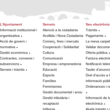
L'Ajuntament
Serveis
Seu electrònic
Informació institucional i
Atenció a la ciutadania
Tràmits
organitzativa
Acollida i Nova Ciutadania
Pagaments
Acció de govern i
Comerç, fires i mercats
La meva carpe
normativa
Cooperació i Solidaritat
Validar docume
Gestió econòmica
Cultura
Oferta pública
Contractes, convenis i
Comunicació
Factura electrò
subvencions
Empresa i emprenedoria
Notificació tele
Serveis i tràmits
Educació
Tauler d'anunci
Esports
Dret d'accés a 
Famílies
informació públ
Feminismes
Ordenances i r
Gestió documental i arxiu
Gestió tributària i
Informació de l
recaptació
electrònica
Infància
Ajuda tràmits i 