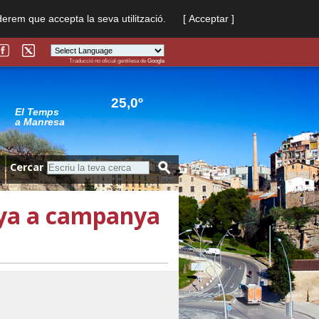
derem que accepta la seva utilització.
[ Acceptar ]
Traducció no oficial gentilesa de
Google
Powered by
Translate
25,0º
El Temps
a Manresa
Cercar
nya a campanya