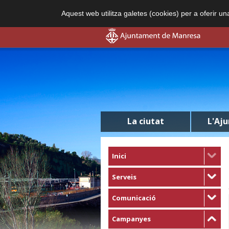
Aquest web utilitza galetes (cookies) per a oferir u
La ciutat
L'Aj
Inici
Serveis
Comunicació
Campanyes