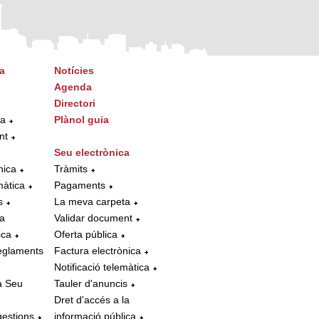
a
Notícies
Agenda
Directori
ta
Plànol guia
nt
Seu electrònica
nica
Tràmits
màtica
Pagaments
s
La meva carpeta
la
Validar document
ica
Oferta pública
eglaments
Factura electrònica
Notificació telemàtica
a Seu
Tauler d'anuncis
Dret d'accés a la
gestions
informació pública