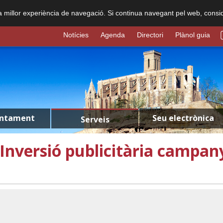
na millor experiència de navegació. Si continua navegant pel web, consi
Notícies
Agenda
Directori
Plànol guia
untament
Seu electrònica
Serveis
Inversió publicitària campa