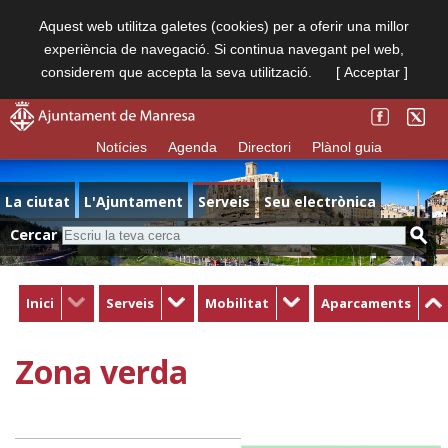
Aquest web utilitza galetes (cookies) per a oferir una millor
experiència de navegació. Si continua navegant pel web,
considerem que accepta la seva utilització.
[ Acceptar ]
Notícies
Agenda
Directori
Plànol guia
La ciutat
L'Ajuntament
Serveis
Seu electrònica
Cercar
Inici
Serveis
Mobilitat
Aparcaments
Zona verda