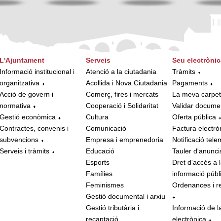
L'Ajuntament
Serveis
Seu electrònic
Informació institucional i
Atenció a la ciutadania
Tràmits
organitzativa
Acollida i Nova Ciutadania
Pagaments
Acció de govern i
Comerç, fires i mercats
La meva carpe
normativa
Cooperació i Solidaritat
Validar docume
Gestió econòmica
Cultura
Oferta pública
Contractes, convenis i
Comunicació
Factura electrò
subvencions
Empresa i emprenedoria
Notificació tele
Serveis i tràmits
Educació
Tauler d'anunci
Esports
Dret d'accés a 
Famílies
informació públ
Feminismes
Ordenances i r
Gestió documental i arxiu
Gestió tributària i
Informació de l
recaptació
electrònica