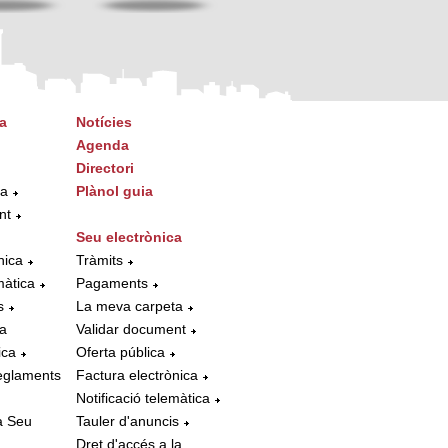
a
Notícies
Agenda
Directori
ta
Plànol guia
nt
Seu electrònica
nica
Tràmits
màtica
Pagaments
s
La meva carpeta
la
Validar document
ica
Oferta pública
eglaments
Factura electrònica
Notificació telemàtica
a Seu
Tauler d'anuncis
Dret d'accés a la