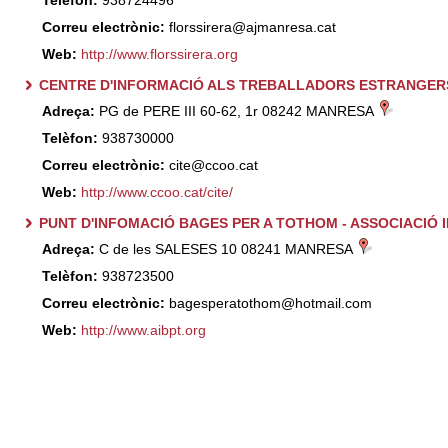
Telèfon:
938724496
Correu electrònic:
florssirera@ajmanresa.cat
Web:
http://www.florssirera.org
CENTRE D'INFORMACIÓ ALS TREBALLADORS ESTRANGERS
Adreça:
PG de PERE III 60-62, 1r 08242 MANRESA
Telèfon:
938730000
Correu electrònic:
cite@ccoo.cat
Web:
http://www.ccoo.cat/cite/
PUNT D'INFOMACIÓ BAGES PER A TOTHOM - ASSOCIACIÓ
Adreça:
C de les SALESES 10 08241 MANRESA
Telèfon:
938723500
Correu electrònic:
bagesperatothom@hotmail.com
Web:
http://www.aibpt.org