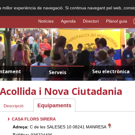
na millor experiència de navegació. Si continua navegant pel web, consi
Notícies
Agenda
Directori
Plànol guia
untament
Seu electrònica
Serveis
Acollida i Nova Ciutadania
Equipaments
Descripció
CASA FLORS SIRERA
Adreça:
C de les SALESES 10 08241 MANRESA