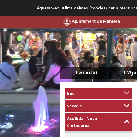
Aquest web utilitza galetes (cookies) per a oferir u
La ciutat
L'Aj
Inici
Serveis
Acollida i Nova
Ciutadania