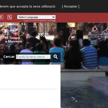
derem que accepta la seva utilització.
[ Acceptar ]
Traducció no oficial gentilesa de
Google
Powered by
Translate
23,7º
El Temps
a Manresa
Cercar