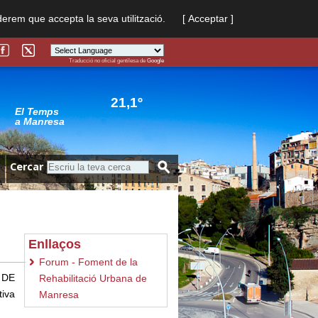
derem que accepta la seva utilització.
[ Acceptar ]
Traducció no oficial gentilesa de
Google
Powered by
Translate
21,1º
El Temps
a Manresa
Cercar
Enllaços
Forum - Foment de la
 DE
Rehabilitació Urbana de
tiva
Manresa