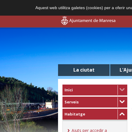
Aquest web utilitza galetes (cookies) per a oferir u
La ciutat
L'Aj
Inici
Serveis
Habitatge
Ajuts per accedir a