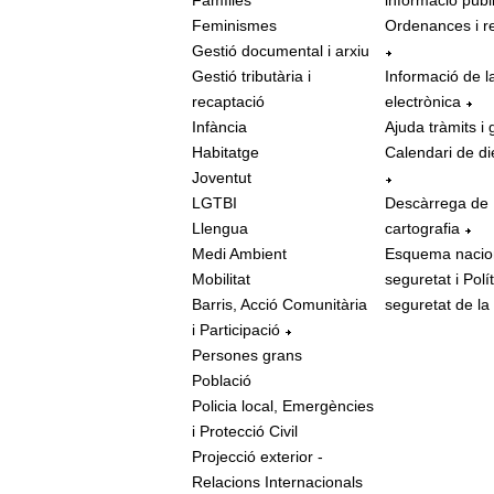
Famílies
informació públ
Feminismes
Ordenances i r
Gestió documental i arxiu
Gestió tributària i
Informació de l
recaptació
electrònica
Infància
Ajuda tràmits i 
Habitatge
Calendari de di
Joventut
LGTBI
Descàrrega de
Llengua
cartografia
Medi Ambient
Esquema nacio
Mobilitat
seguretat i Polí
Barris, Acció Comunitària
seguretat de la
i Participació
Persones grans
Població
Policia local, Emergències
i Protecció Civil
Projecció exterior -
Relacions Internacionals