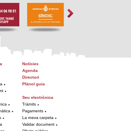
a
Notícies
Agenda
Directori
ta
Plànol guia
nt
Seu electrònica
nica
Tràmits
màtica
Pagaments
s
La meva carpeta
la
Validar document