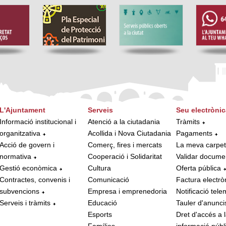
L'Ajuntament
Serveis
Seu electrònic
Informació institucional i
Atenció a la ciutadania
Tràmits
organitzativa
Acollida i Nova Ciutadania
Pagaments
Acció de govern i
Comerç, fires i mercats
La meva carpe
normativa
Cooperació i Solidaritat
Validar docume
Gestió econòmica
Cultura
Oferta pública
Contractes, convenis i
Comunicació
Factura electrò
subvencions
Empresa i emprenedoria
Notificació tele
Serveis i tràmits
Educació
Tauler d'anunci
Esports
Dret d'accés a 