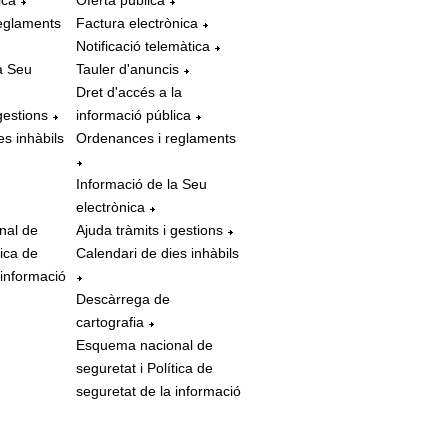
ica
Oferta pública
eglaments
Factura electrònica
Notificació telemàtica
a Seu
Tauler d'anuncis
Dret d'accés a la
gestions
informació pública
es inhàbils
Ordenances i reglaments
Informació de la Seu
electrònica
nal de
Ajuda tràmits i gestions
tica de
Calendari de dies inhàbils
 informació
Descàrrega de
cartografia
Esquema nacional de
seguretat i Política de
seguretat de la informació