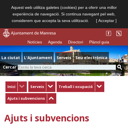
Aquest web utilitza galetes (cookies) per a oferir una millor
experiència de navegació. Si continua navegant pel web,
considerem que accepta la seva utilització.
[ Acceptar ]
Notícies
Agenda
Directori
Plànol guia
La ciutat
L'Ajuntament
Serveis
Seu electrònica
Cercar
Inici
Serveis
Treball i ocupació
Ajuts i subvencions
Ajuts i subvencions