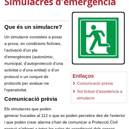
Simulacres d'emergència
Que és un simulacre?
Un simulacre consisteix a posar
a prova, en condicions fictícies,
l’activació d’un pla
d’emergències (autonòmic,
municipal, d’autoprotecció d’una
activitat o d'una entitat) o d’un
Enllaços
protocol o un conjunt de
protocols per avaluar-ne
Comunicació prèvia
l'operativitat.
Sol·licitud d'assistència a
simulacre
Comunicació prèvia
Els simulacres que poden
generar trucades al 112 o que es poden percebre des de l’exterior
i que poden crear alarma s’han de comunicar a Protecció Civil
perquè n’informi a totes les sales de coordinació dels cossos