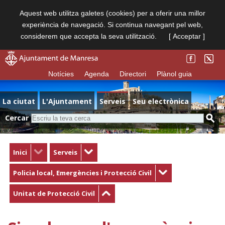
Aquest web utilitza galetes (cookies) per a oferir una millor
experiència de navegació. Si continua navegant pel web,
considerem que accepta la seva utilització.
[ Acceptar ]
Notícies
Agenda
Directori
Plànol guia
La ciutat
L'Ajuntament
Serveis
Seu electrònica
Cercar
Inici
Serveis
Policia local, Emergències i Protecció Civil
Unitat de Protecció Civil