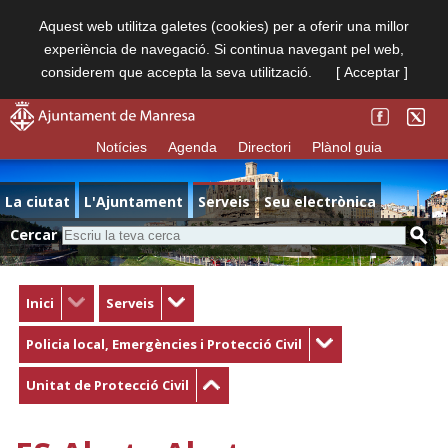
Aquest web utilitza galetes (cookies) per a oferir una millor
experiència de navegació. Si continua navegant pel web,
considerem que accepta la seva utilització.
[ Acceptar ]
Notícies
Agenda
Directori
Plànol guia
La ciutat
L'Ajuntament
Serveis
Seu electrònica
Cercar
Inici
Serveis
Policia local, Emergències i Protecció Civil
Unitat de Protecció Civil