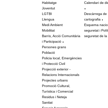
Habitatge
Calendari de di
Joventut
LGTBI
Descàrrega de
Llengua
cartografia
Medi Ambient
Esquema nacio
Mobilitat
seguretat i Polí
Barris, Acció Comunitària
seguretat de la
i Participació
Persones grans
Població
Policia local, Emergències
i Protecció Civil
Projecció exterior -
Relacions Internacionals
Projectes urbans
Promoció Cultural,
Turística i Comercial
Residus i Neteja
Sanitat
Serveis funeraris