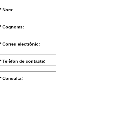
* Nom:
* Cognoms:
* Correu electrònic:
* Telèfon de contacte:
* Consulta: