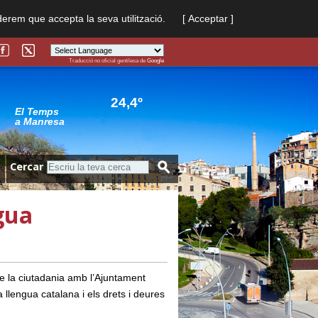
derem que accepta la seva utilització.
[ Acceptar ]
Traducció no oficial gentilesa de
Google
Powered by
Translate
24,4º
El Temps
a Manresa
Cercar
gua
e la ciutadania amb l’Ajuntament
 llengua catalana i els drets i deures