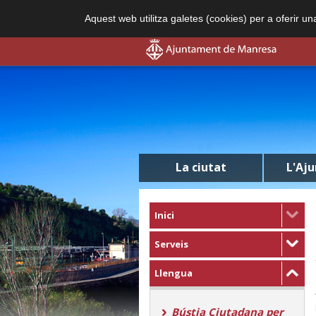
Aquest web utilitza galetes (cookies) per a oferir u
La ciutat
L'Aj
Inici
Serveis
Llengua
Bústia Ciutadana per