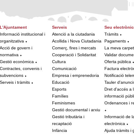
L'Ajuntament
Serveis
Seu electrònic
Informació institucional i
Atenció a la ciutadania
Tràmits
organitzativa
Acollida i Nova Ciutadania
Pagaments
Acció de govern i
Comerç, fires i mercats
La meva carpe
normativa
Cooperació i Solidaritat
Validar docume
Gestió econòmica
Cultura
Oferta pública
Contractes, convenis i
Comunicació
Factura electrò
subvencions
Empresa i emprenedoria
Notificació tele
Serveis i tràmits
Educació
Tauler d'anunci
Esports
Dret d'accés a 
Famílies
informació públ
Feminismes
Ordenances i r
Gestió documental i arxiu
Gestió tributària i
Informació de l
recaptació
electrònica
Infància
Ajuda tràmits i 