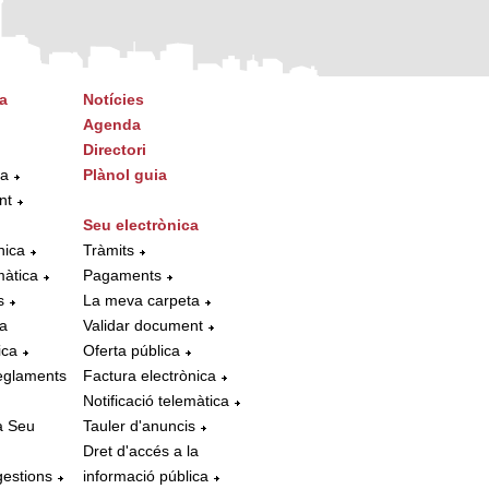
a
Notícies
Agenda
Directori
ta
Plànol guia
nt
Seu electrònica
nica
Tràmits
màtica
Pagaments
s
La meva carpeta
la
Validar document
ica
Oferta pública
eglaments
Factura electrònica
Notificació telemàtica
a Seu
Tauler d'anuncis
Dret d'accés a la
gestions
informació pública