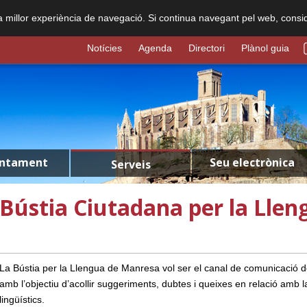
na millor experiència de navegació. Si continua navegant pel web, consi
Notícies
Agenda
Directori
Plànol guia
untament
Seu electrònica
Serveis
Bústia Ciutadana per la Llen
La Bústia per la Llengua de Manresa vol ser el canal de comunicació d
amb l’objectiu d’acollir suggeriments, dubtes i queixes en relació amb la
lingüístics.