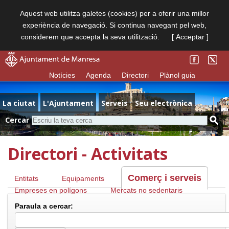
Aquest web utilitza galetes (cookies) per a oferir una millor
experiència de navegació. Si continua navegant pel web,
considerem que accepta la seva utilització.
[ Acceptar ]
Notícies
Agenda
Directori
Plànol guia
La ciutat
L'Ajuntament
Serveis
Seu electrònica
Cercar
Directori - Activitats
Comerç i serveis
Entitats
Equipaments
Empreses en polígons
Mercats no sedentaris
Paraula a cercar: