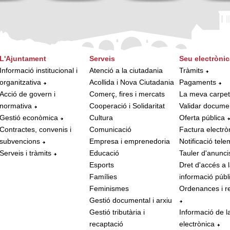
L'Ajuntament
Serveis
Seu electrònic
Informació institucional i
Atenció a la ciutadania
Tràmits
organitzativa
Acollida i Nova Ciutadania
Pagaments
Acció de govern i
Comerç, fires i mercats
La meva carpe
normativa
Cooperació i Solidaritat
Validar docume
Gestió econòmica
Cultura
Oferta pública
Contractes, convenis i
Comunicació
Factura electrò
subvencions
Empresa i emprenedoria
Notificació tele
Serveis i tràmits
Educació
Tauler d'anunci
Esports
Dret d'accés a 
Famílies
informació públ
Feminismes
Ordenances i r
Gestió documental i arxiu
Gestió tributària i
Informació de l
recaptació
electrònica