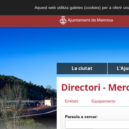
Aquest web utilitza galetes (cookies) per a oferir u
La ciutat
L'Aj
Directori - Mer
Entitats
Equipaments
Paraula a cercar: