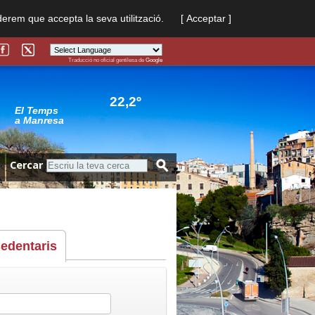
derem que accepta la seva utilització.
[ Acceptar ]
Traducció no oficial gentilesa de
Google
Powered by
Translate
22,2º
El Temps
a Manresa
Cercar
edentaris