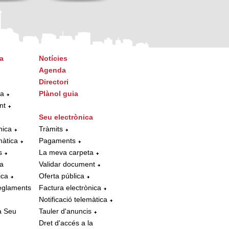
a
Notícies
Agenda
Directori
ta
Plànol guia
nt
Seu electrònica
nica
Tràmits
màtica
Pagaments
s
La meva carpeta
la
Validar document
ica
Oferta pública
eglaments
Factura electrònica
Notificació telemàtica
a Seu
Tauler d'anuncis
Dret d'accés a la