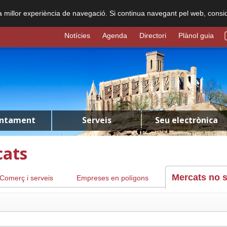
na millor experiència de navegació. Si continua navegant pel web, consi
Notícies
Agenda
Directori
Plànol guia
untament
Serveis
Seu electrònica
cats
Mercats no s
Comerç i serveis
Empreses en polígons