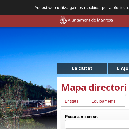
Aquest web utilitza galetes (cookies) per a oferir u
La ciutat
L'Aj
Mapa directori 
Entitats
Equipaments
Paraula a cercar: