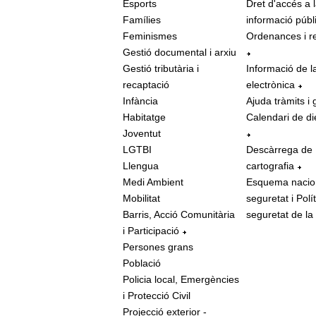
Esports
Dret d'accés a 
Famílies
informació públ
Feminismes
Ordenances i r
Gestió documental i arxiu
Gestió tributària i
Informació de l
recaptació
electrònica
Infància
Ajuda tràmits i 
Habitatge
Calendari de di
Joventut
LGTBI
Descàrrega de
Llengua
cartografia
Medi Ambient
Esquema nacio
Mobilitat
seguretat i Polí
Barris, Acció Comunitària
seguretat de la
i Participació
Persones grans
Població
Policia local, Emergències
i Protecció Civil
Projecció exterior -