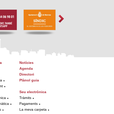
a
Notícies
Agenda
Directori
ta
Plànol guia
nt
Seu electrònica
nica
Tràmits
màtica
Pagaments
s
La meva carpeta