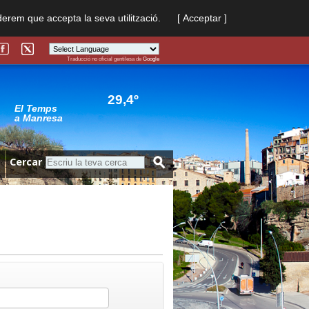
derem que accepta la seva utilització.
[ Acceptar ]
Traducció no oficial gentilesa de
Google
Powered by
Translate
29,4º
El Temps
a Manresa
Cercar