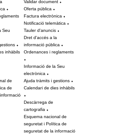
la
Validar document
ica
Oferta pública
eglaments
Factura electrònica
Notificació telemàtica
a Seu
Tauler d'anuncis
Dret d'accés a la
gestions
informació pública
es inhàbils
Ordenances i reglaments
Informació de la Seu
electrònica
nal de
Ajuda tràmits i gestions
tica de
Calendari de dies inhàbils
 informació
Descàrrega de
cartografia
Esquema nacional de
seguretat i Política de
seguretat de la informació