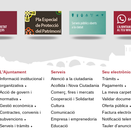
L'Ajuntament
Serveis
Seu electrònic
Informació institucional i
Atenció a la ciutadania
Tràmits
organitzativa
Acollida i Nova Ciutadania
Pagaments
Acció de govern i
Comerç, fires i mercats
La meva carpe
normativa
Cooperació i Solidaritat
Validar docume
Gestió econòmica
Cultura
Oferta pública
Contractes, convenis i
Comunicació
Factura electrò
subvencions
Empresa i emprenedoria
Notificació tele
Serveis i tràmits
Educació
Tauler d'anunci