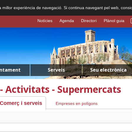
na millor experiència de navegació. Si continua navegant pel web, consi
Notícies
Agenda
Directori
Plànol guia
untament
Serveis
Seu electrònica
- Activitats - Supermercats
Comerç i serveis
Empreses en polígons