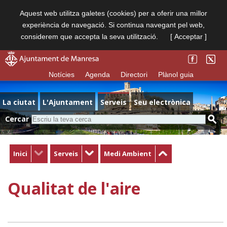
Aquest web utilitza galetes (cookies) per a oferir una millor
experiència de navegació. Si continua navegant pel web,
considerem que accepta la seva utilització.
[ Acceptar ]
Notícies
Agenda
Directori
Plànol guia
La ciutat
L'Ajuntament
Serveis
Seu electrònica
Cercar
Inici
Serveis
Medi Ambient
Qualitat de l'aire