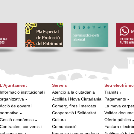
L'Ajuntament
Serveis
Seu electrònic
Informació institucional i
Atenció a la ciutadania
Tràmits
organitzativa
Acollida i Nova Ciutadania
Pagaments
Acció de govern i
Comerç, fires i mercats
La meva carpe
normativa
Cooperació i Solidaritat
Validar docume
Gestió econòmica
Cultura
Oferta pública
Contractes, convenis i
Comunicació
Factura electrò
subvencions
Empresa i emprenedoria
Notificació tele