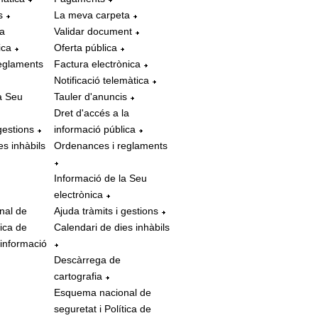
s
La meva carpeta
la
Validar document
ica
Oferta pública
eglaments
Factura electrònica
Notificació telemàtica
a Seu
Tauler d'anuncis
Dret d'accés a la
gestions
informació pública
es inhàbils
Ordenances i reglaments
Informació de la Seu
electrònica
nal de
Ajuda tràmits i gestions
tica de
Calendari de dies inhàbils
 informació
Descàrrega de
cartografia
Esquema nacional de
seguretat i Política de