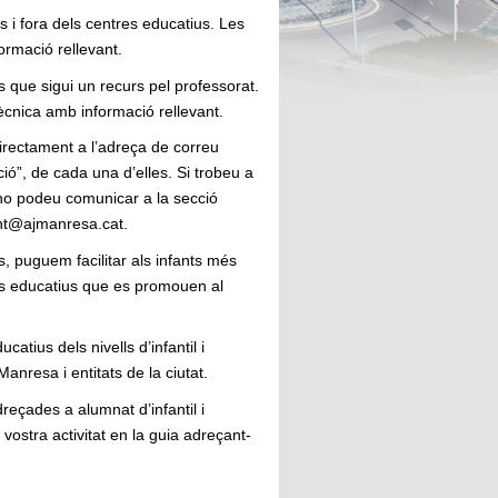
s i fora dels centres educatius. Les
ormació rellevant.
ts que sigui un recurs pel professorat.
tècnica amb informació rellevant.
directament a l’adreça de correu
ació”, de cada una d’elles. Si trobeu a
 ho podeu comunicar a la secció
ent@ajmanresa.cat.
es, puguem facilitar als infants més
ors educatius que es promouen al
atius dels nivells d’infantil i
anresa i entitats de la ciutat.
dreçades a alumnat d’infantil i
vostra activitat en la guia adreçant-