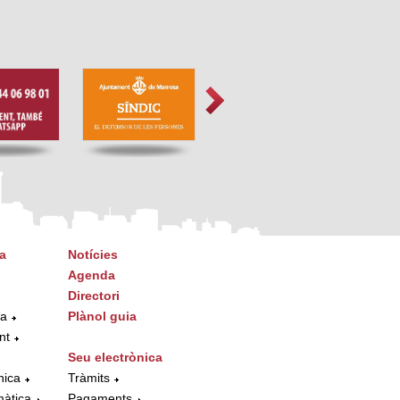
a
Notícies
Agenda
Directori
ta
Plànol guia
nt
Seu electrònica
nica
Tràmits
màtica
Pagaments