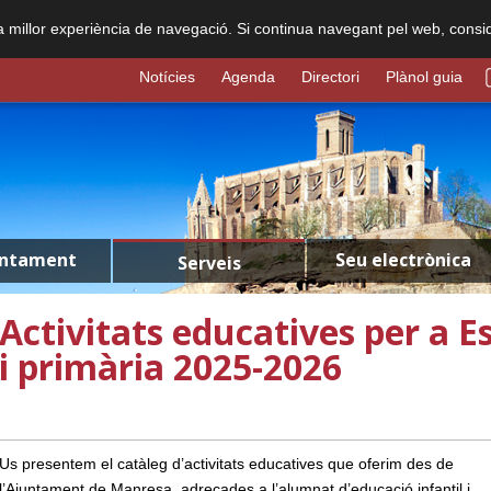
na millor experiència de navegació. Si continua navegant pel web, consi
Notícies
Agenda
Directori
Plànol guia
untament
Seu electrònica
Serveis
Activitats educatives per a Es
i primària 2025-2026
Us presentem el catàleg d’activitats educatives que oferim des de
l’Ajuntament de Manresa, adreçades a l’alumnat d’educació infantil i