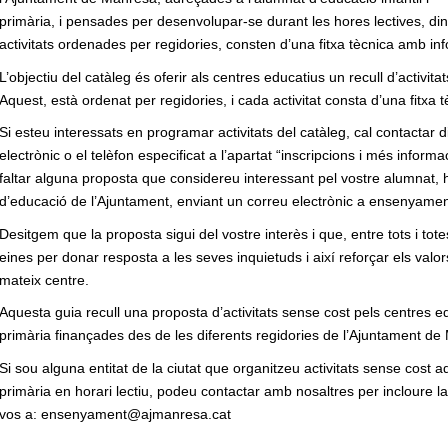
primària, i pensades per desenvolupar-se durant les hores lectives, din
activitats ordenades per regidories, consten d’una fitxa tècnica amb inf
L’objectiu del catàleg és oferir als centres educatius un recull d’activita
Aquest, està ordenat per regidories, i cada activitat consta d’una fitxa 
Si esteu interessats en programar activitats del catàleg, cal contactar 
electrònic o el telèfon especificat a l’apartat “inscripcions i més inform
faltar alguna proposta que considereu interessant pel vostre alumnat,
d’educació de l’Ajuntament, enviant un correu electrònic a ensenyam
Desitgem que la proposta sigui del vostre interès i que, entre tots i tot
eines per donar resposta a les seves inquietuds i així reforçar els val
mateix centre.
Aquesta guia recull una proposta d’activitats sense cost pels centres educ
primària finançades des de les diferents regidories de l’Ajuntament de M
Si sou alguna entitat de la ciutat que organitzeu activitats sense cost a
primària en horari lectiu, podeu contactar amb nosaltres per incloure la 
vos a: ensenyament@ajmanresa.cat