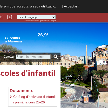
derem que accepta la seva utilització.
[ Acceptar ]
Traducció no oficial gentilesa de
Google
Powered by
Translate
26,9º
El Temps
a Manresa
Cercar
coles d'infantil
Documents
Catàleg d'activitats d'infantil
i primària curs 25-26