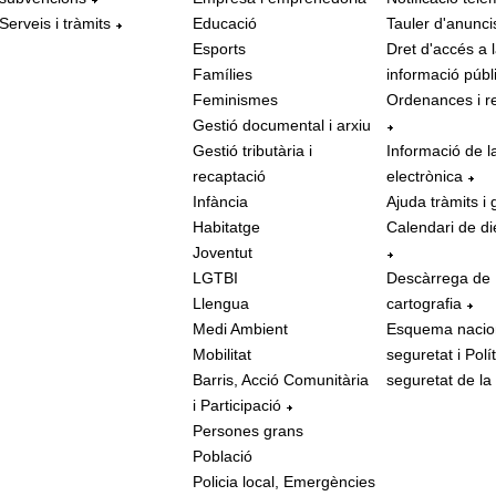
Serveis i tràmits
Educació
Tauler d'anunci
Esports
Dret d'accés a 
Famílies
informació públ
Feminismes
Ordenances i r
Gestió documental i arxiu
Gestió tributària i
Informació de l
recaptació
electrònica
Infància
Ajuda tràmits i 
Habitatge
Calendari de di
Joventut
LGTBI
Descàrrega de
Llengua
cartografia
Medi Ambient
Esquema nacio
Mobilitat
seguretat i Polí
Barris, Acció Comunitària
seguretat de la
i Participació
Persones grans
Població
Policia local, Emergències