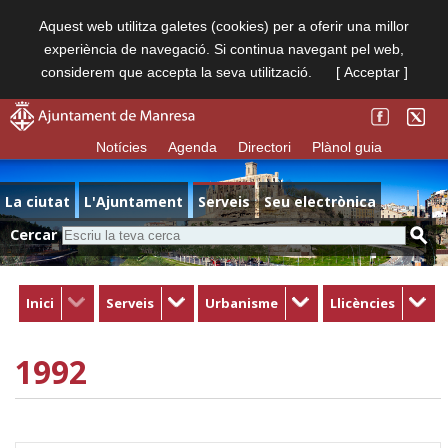
Aquest web utilitza galetes (cookies) per a oferir una millor
experiència de navegació. Si continua navegant pel web,
considerem que accepta la seva utilització.
[ Acceptar ]
Notícies
Agenda
Directori
Plànol guia
La ciutat
L'Ajuntament
Serveis
Seu electrònica
Cercar
Inici
Serveis
Urbanisme
Llicències
1992