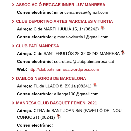
ASSOCIACIÓ REGGAE INNER LUV MANRESA
Correu electrònic:
innerluvmanresa@gmail.com
CLUB DEPORTIVO ARTES MARCIALES VITURTIA
Adreça:
C de MARTÍ I JULIÀ 15, 1r (08242)
Correu electrònic:
gimnasioviturtia1@gmail.com
CLUB PATÍ MANRESA
Adreça:
C de SANT FRUITÓS 28-32 08242 MANRESA
Correu electrònic:
secretaria@clubpatimanresa.cat
Web:
http://clubpatimanresa.wordpress.com
DABLOS NEGROS DE BARCELONA
Adreça:
PL de LLADÓ 8, BX 1a (08241)
Correu electrònic:
allianga100@gmail.com
MANRESA CLUB BASQUET FEMENI 2021
Adreça:
CTRA de SANT JOAN S/N (PAVELLÓ DEL NOU
CONGOST) (08241)
Correu electrònic: