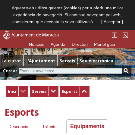
Aquest web utilitza galetes (cookies) per a oferir una millor
experiència de navegació. Si continua navegant pel web,
considerem que accepta la seva utilització.
[ Acceptar ]
Notícies
Agenda
Directori
Plànol guia
La ciutat
L'Ajuntament
Serveis
Seu electrònica
Cercar
Inici
Serveis
Esports
Esports
Equipaments
Descripció
Tràmits