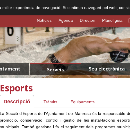
na millor experiència de navegació. Si continua navegant pel web, consi
Notícies
Agenda
Directori
Plànol guia
untament
Seu electrònica
Serveis
Esports
Descripció
Tràmits
Equipaments
La Secció d'Esports de l'Ajuntament de Manresa és la responsable d
promoció, conservació, control i gestió de les instal·lacions esport
municipals. També gestiona i fa el seguiment dels programes munici