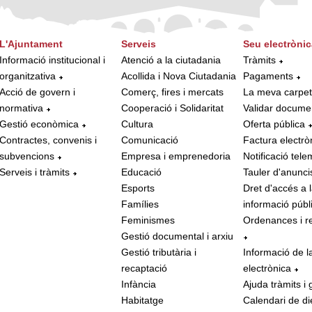
L'Ajuntament
Serveis
Seu electrònic
Informació institucional i
Atenció a la ciutadania
Tràmits
organitzativa
Acollida i Nova Ciutadania
Pagaments
Acció de govern i
Comerç, fires i mercats
La meva carpe
normativa
Cooperació i Solidaritat
Validar docume
Gestió econòmica
Cultura
Oferta pública
Contractes, convenis i
Comunicació
Factura electrò
subvencions
Empresa i emprenedoria
Notificació tele
Serveis i tràmits
Educació
Tauler d'anunci
Esports
Dret d'accés a 
Famílies
informació públ
Feminismes
Ordenances i r
Gestió documental i arxiu
Gestió tributària i
Informació de l
recaptació
electrònica
Infància
Ajuda tràmits i 
Habitatge
Calendari de di