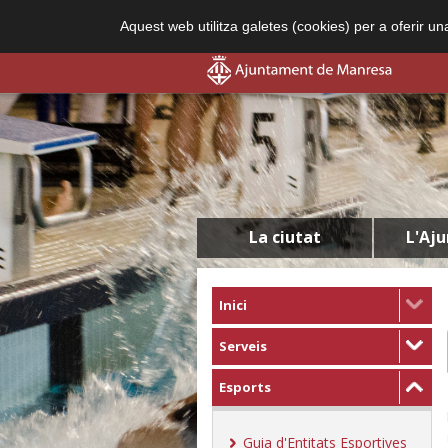
Aquest web utilitza galetes (cookies) per a oferir u
La ciutat
L'Aj
Inici
Serveis
Esports
Guia d'Entitats Esportives