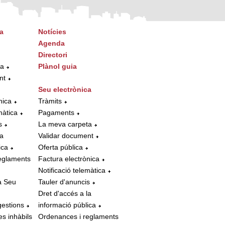
a
Notícies
Agenda
Directori
ta
Plànol guia
nt
Seu electrònica
nica
Tràmits
màtica
Pagaments
s
La meva carpeta
la
Validar document
ica
Oferta pública
eglaments
Factura electrònica
Notificació telemàtica
a Seu
Tauler d'anuncis
Dret d'accés a la
gestions
informació pública
es inhàbils
Ordenances i reglaments