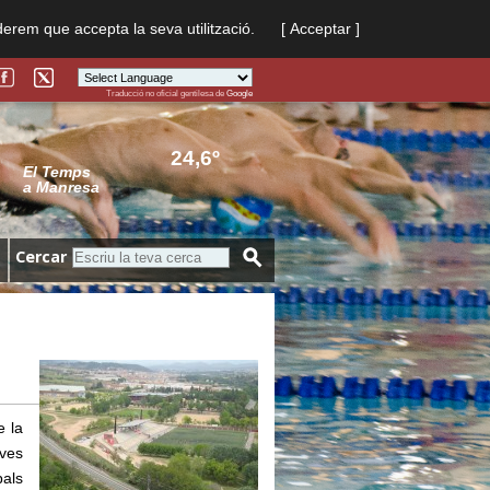
derem que accepta la seva utilització.
[ Acceptar ]
Traducció no oficial gentilesa de
Google
Powered by
Translate
24,6º
El Temps
a Manresa
Cercar
e la
ives
pals