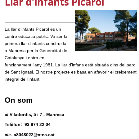
Llar d'infants Picarol
La llar d'infants Picarol és un
centre educatiu públic. Va ser la
primera llar d'infants construida
a Manresa per la Generalitat de
Catalunya i entra en
funcionament l'any 1981. La llar d'infans està situada dins del parc
de Sant Ignasi. El nostre projecte es basa en afavorir el creixement
integral de l'infant.
On som
c/ Viladordis, 5 i 7 - Manresa
Telèfon: 93 874 22 04
c/e: a8048022@xtec.cat