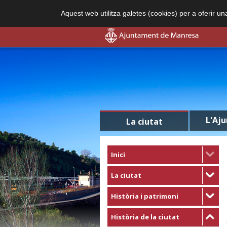
Aquest web utilitza galetes (cookies) per a oferir u
L'Aj
La ciutat
Inici
La ciutat
Història i patrimoni
Història de la ciutat