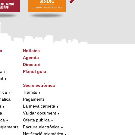
a
Notícies
Agenda
Directori
ta
Plànol guia
nt
Seu electrònica
nica
Tràmits
màtica
Pagaments
s
La meva carpeta
la
Validar document
ica
Oferta pública
eglaments
Factura electrònica
Notificació telemàtica