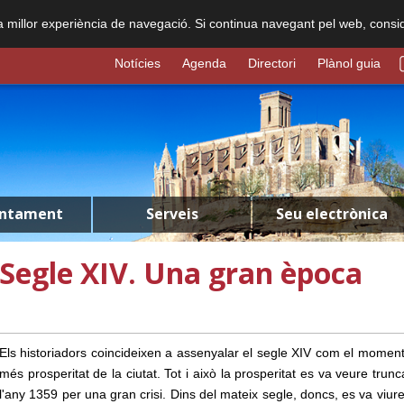
na millor experiència de navegació. Si continua navegant pel web, consi
Notícies
Agenda
Directori
Plànol guia
untament
Serveis
Seu electrònica
Segle XIV. Una gran època
Els historiadors coincideixen a assenyalar el segle XIV com el momen
més prosperitat de la ciutat. Tot i això la prosperitat es va veure trun
l'any 1359 per una gran crisi. Dins del mateix segle, doncs, es va viur