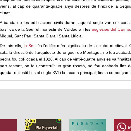
veïns, al cap de quaranta-quatre anys després de l'inici de la Séquia
ciutat.
A banda de les edificacions civils durant aquest segle van ser constru
basílica de la Seu, el monestir de Valldaura i les
esglésies del Carme
Miquel, Sant Pau, Santa Clara i Santa Llúcia.
De tots ells,
la Seu
és l'edifici més significatiu de la ciutat medieval
sota la direcció de l'arquitecte Berenguer de Montagut, no fou acabad
pedra fou col·locada el 1328. Al cap de vint-i-quatre anys es va finalitz
part restant, on fou construït un gran rosetó, no fou acabada fins
quedar enllestit fins al segle XVI i la façana principal, fins a començam