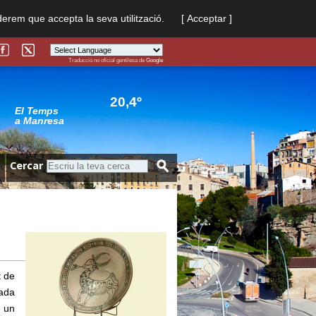
derem que accepta la seva utilització.
[ Acceptar ]
Traducció no oficial gentilesa de
Google
Powered by
Translate
20,4º
El Temps
a Manresa
Cercar
t de
cada
e un