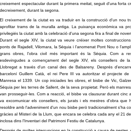
creixement espectacular durant la primera meitat, seguit d'una forta cri
decreixement, durant la segona.
El creixement de la ciutat es va traduir en la construcció d'un nou t
aprofitar trams de la muralla antiga. La puixança econòmica va pro
privilegiés la ciutat amb la celebració d'una segona fira a final de nov
Durant el segle XIV, la ciutat va veure créixer moltes construccion
ponts de Rajadell, Vilomara, la Séquia i l'anomenat Pont Nou o l'ampl
grans obres, l'obra civil més important és la Séquia. Com a re
esdevingudes a començament del segle XIV, els consellers de la c
Llobregat a través d'un canal des de Balsareny. Després d'encarreg
barceloní Guillem Catà, el rei Pere III va autoritzar el projecte de
Manresa el 1339. Un cop iniciades les obres, el bisbe de Vic, Galze
Séquia per les terres de Sallent, de la seva propietat. Però els manresa
van prosseguir-les. Com a reacció, el bisbe va clausurar durant cinc 
va excomunicar els consellers, els jurats i els mestres d'obra que h
resoldre amb l'adveniment d'un nou bisbe però tradicionalment s'ha con
gràcies al Misteri de la Llum, que encara se celebra cada any el 21 de
inclosa dins l'Inventari del Patrimoni Festiu de Catalunya.
Després de moltes interrupcions en la construcció a causa de pestes, g