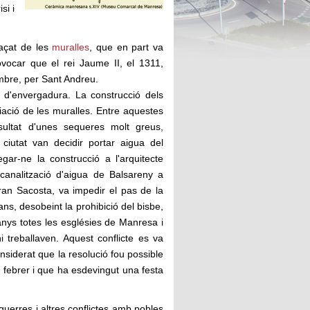
si i
raçat de les
muralles
, que en part va
vocar que el rei Jaume II, el 1311,
embre, per Sant Andreu.
s d'envergadura. La construcció dels
iació de les muralles. Entre aquestes
sultat d'unes sequeres molt greus,
iutat van decidir portar aigua del
ar-ne la construcció a l'arquitecte
 canalització d'aigua de Balsareny a
ran Sacosta, va impedir el pas de la
ns, desobeint la prohibició del bisbe,
anys totes les esglésies de Manresa i
i treballaven. Aquest conflicte es va
siderat que la resolució fou possible
 febrer i que ha esdevingut una festa
uerres i altres conflictes amb pobles