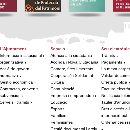
L'Ajuntament
Serveis
Seu electrònic
Informació institucional i
Atenció a la ciutadania
Tràmits
organitzativa
Acollida i Nova Ciutadania
Pagaments
Acció de govern i
Comerç, fires i mercats
La meva carpe
normativa
Cooperació i Solidaritat
Validar docume
Gestió econòmica
Cultura
Oferta pública
Contractes, convenis i
Comunicació
Factura electrò
subvencions
Empresa i emprenedoria
Notificació tele
Serveis i tràmits
Educació
Tauler d'anunci
Esports
Dret d'accés a 
Famílies
informació públ
Feminismes
Ordenances i r
Gestió documental i arxiu