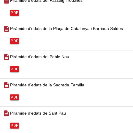
description
Piràmide d'edats del Passeig i rodalies
PDF
description
Piràmide d'edats de la Plaça de Catalunya i Barriada Saldes
PDF
description
Piràmide d'edats del Poble Nou
PDF
description
Piràmide d'edats de la Sagrada Família
PDF
description
Piràmide d'edats de Sant Pau
PDF