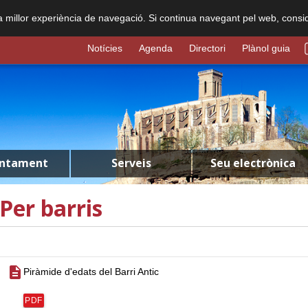
na millor experiència de navegació. Si continua navegant pel web, consi
Notícies
Agenda
Directori
Plànol guia
untament
Serveis
Seu electrònica
Per barris
description
Piràmide d'edats del Barri Antic
PDF