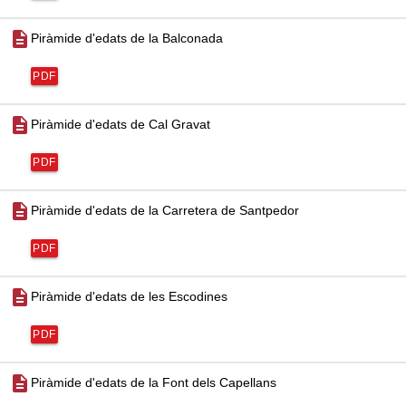
description
Piràmide d'edats de la Balconada
PDF
description
Piràmide d'edats de Cal Gravat
PDF
description
Piràmide d'edats de la Carretera de Santpedor
PDF
description
Piràmide d'edats de les Escodines
PDF
description
Piràmide d'edats de la Font dels Capellans