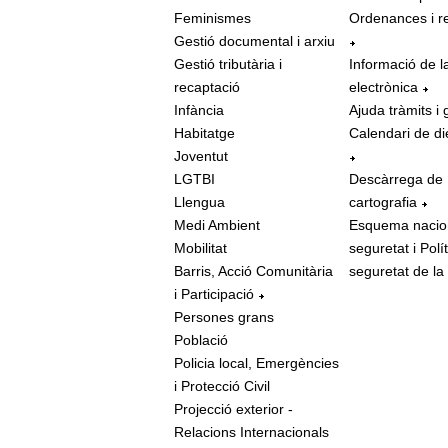
Feminismes
Ordenances i r
Gestió documental i arxiu
Gestió tributària i
Informació de l
recaptació
electrònica
Infància
Ajuda tràmits i 
Habitatge
Calendari de di
Joventut
LGTBI
Descàrrega de
Llengua
cartografia
Medi Ambient
Esquema nacio
Mobilitat
seguretat i Polí
Barris, Acció Comunitària
seguretat de la
i Participació
Persones grans
Població
Policia local, Emergències
i Protecció Civil
Projecció exterior -
Relacions Internacionals