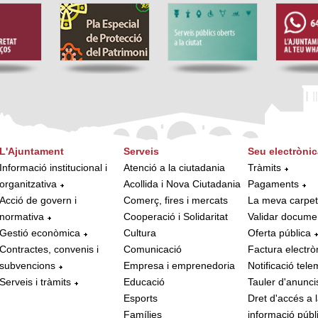
L'Ajuntament
Serveis
Seu electrònic
Informació institucional i
Atenció a la ciutadania
Tràmits
organitzativa
Acollida i Nova Ciutadania
Pagaments
Acció de govern i
Comerç, fires i mercats
La meva carpe
normativa
Cooperació i Solidaritat
Validar docume
Gestió econòmica
Cultura
Oferta pública
Contractes, convenis i
Comunicació
Factura electrò
subvencions
Empresa i emprenedoria
Notificació tele
Serveis i tràmits
Educació
Tauler d'anunci
Esports
Dret d'accés a 
Famílies
informació públ