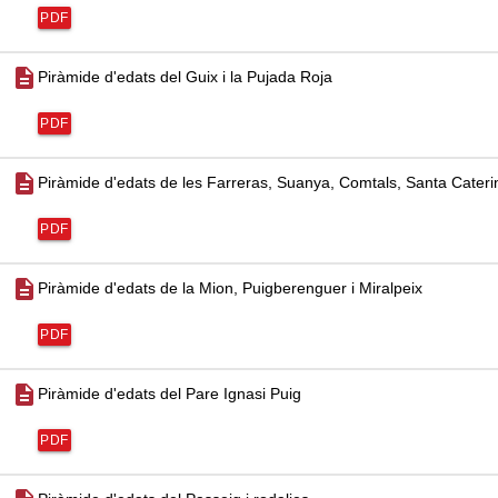
PDF
description
Piràmide d'edats del Guix i la Pujada Roja
PDF
description
Piràmide d'edats de les Farreras, Suanya, Comtals, Santa Caterina
PDF
description
Piràmide d'edats de la Mion, Puigberenguer i Miralpeix
PDF
description
Piràmide d'edats del Pare Ignasi Puig
PDF