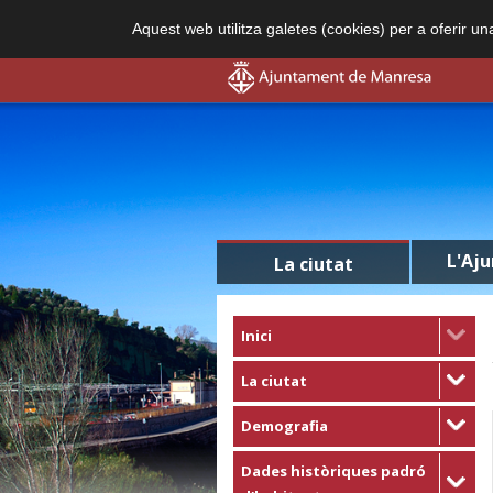
Aquest web utilitza galetes (cookies) per a oferir u
L'Aj
La ciutat
Inici
La ciutat
Demografia
Dades històriques padró