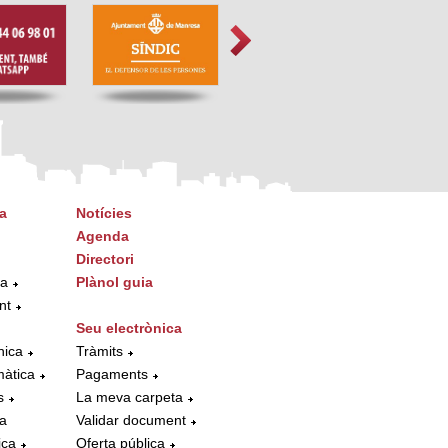
a
Notícies
Agenda
Directori
ta
Plànol guia
nt
Seu electrònica
nica
Tràmits
màtica
Pagaments
s
La meva carpeta
la
Validar document
ica
Oferta pública