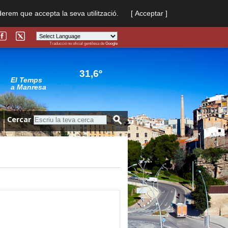
derem que accepta la seva utilització.
[ Acceptar ]
Traducció no oficial gentilesa de
Google
Powered by
Translate
31,6º
El Temps
a Manresa
Cercar