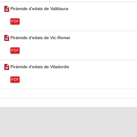
description
Piràmide d'edats de Valldaura
PDF
description
Piràmide d'edats de Vic-Remei
PDF
description
Piràmide d'edats de Viladordis
PDF