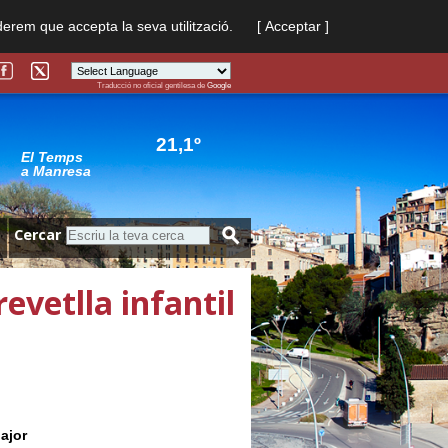
derem que accepta la seva utilització.
[ Acceptar ]
Traducció no oficial gentilesa de
Google
Powered by
Translate
21,1º
El Temps
a Manresa
Cercar
revetlla infantil
Major