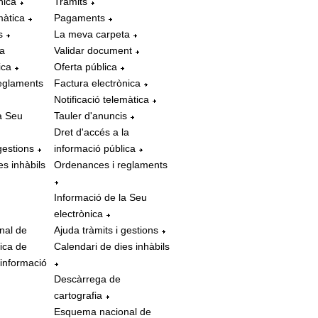
nica
Tràmits
màtica
Pagaments
s
La meva carpeta
la
Validar document
ica
Oferta pública
eglaments
Factura electrònica
Notificació telemàtica
a Seu
Tauler d'anuncis
Dret d'accés a la
gestions
informació pública
es inhàbils
Ordenances i reglaments
Informació de la Seu
electrònica
nal de
Ajuda tràmits i gestions
tica de
Calendari de dies inhàbils
 informació
Descàrrega de
cartografia
Esquema nacional de