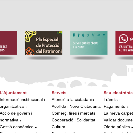
L'Ajuntament
Serveis
Seu electrònic
Informació institucional i
Atenció a la ciutadania
Tràmits
organitzativa
Acollida i Nova Ciutadania
Pagaments
Acció de govern i
Comerç, fires i mercats
La meva carpe
normativa
Cooperació i Solidaritat
Validar docume
Gestió econòmica
Cultura
Oferta pública