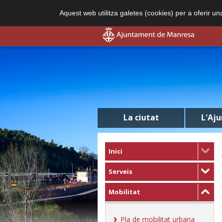
Aquest web utilitza galetes (cookies) per a oferir u
La ciutat
L'Aj
Inici
Serveis
Mobilitat
Pla de mobilitat urbana