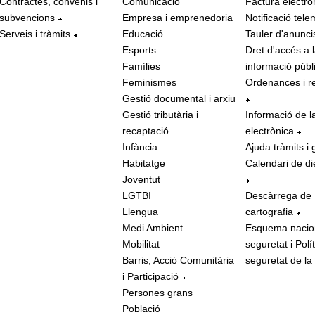
Contractes, convenis i
Comunicació
Factura electrò
subvencions
Empresa i emprenedoria
Notificació tele
Serveis i tràmits
Educació
Tauler d'anunci
Esports
Dret d'accés a 
Famílies
informació públ
Feminismes
Ordenances i r
Gestió documental i arxiu
Gestió tributària i
Informació de l
recaptació
electrònica
Infància
Ajuda tràmits i 
Habitatge
Calendari de di
Joventut
LGTBI
Descàrrega de
Llengua
cartografia
Medi Ambient
Esquema nacio
Mobilitat
seguretat i Polí
Barris, Acció Comunitària
seguretat de la
i Participació
Persones grans
Població