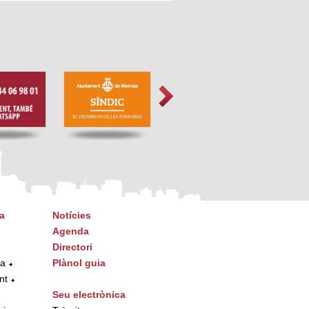
a
Notícies
Agenda
Directori
ta
Plànol guia
nt
Seu electrònica