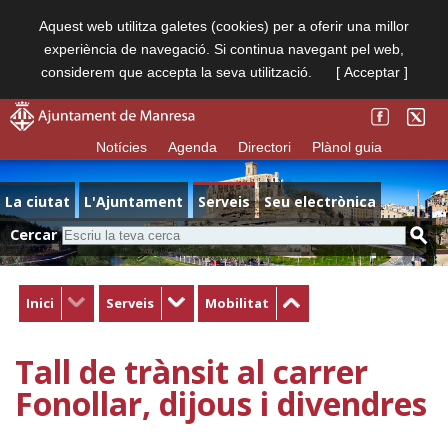
Aquest web utilitza galetes (cookies) per a oferir una millor
experiència de navegació. Si continua navegant pel web,
considerem que accepta la seva utilització.
[ Acceptar ]
Notícies
Agenda
Directori
Plànol guia
La ciutat
L'Ajuntament
Serveis
Seu electrònica
Cercar
Inici
Serveis
Mobilitat
Tall de trànsit al carrer
Fonollar, dijous i divendres