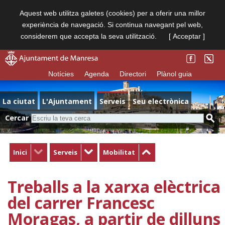
Aquest web utilitza galetes (cookies) per a oferir una millor
experiència de navegació. Si continua navegant pel web,
considerem que accepta la seva utilització.
[ Acceptar ]
Notícies
Agenda
Directori
Plànol guia
La ciutat
L'Ajuntament
Serveis
Seu electrònica
Cercar
Inici
Serveis
Mobilitat
Treballs a la xarxa elèctrica
del carrer Francesc
Moragas, a partir de dilluns