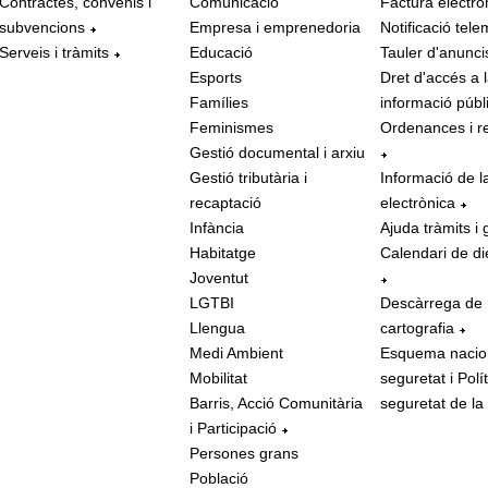
Contractes, convenis i
Comunicació
Factura electrò
subvencions
Empresa i emprenedoria
Notificació tele
Serveis i tràmits
Educació
Tauler d'anunci
Esports
Dret d'accés a 
Famílies
informació públ
Feminismes
Ordenances i r
Gestió documental i arxiu
Gestió tributària i
Informació de l
recaptació
electrònica
Infància
Ajuda tràmits i 
Habitatge
Calendari de di
Joventut
LGTBI
Descàrrega de
Llengua
cartografia
Medi Ambient
Esquema nacio
Mobilitat
seguretat i Polí
Barris, Acció Comunitària
seguretat de la
i Participació
Persones grans
Població