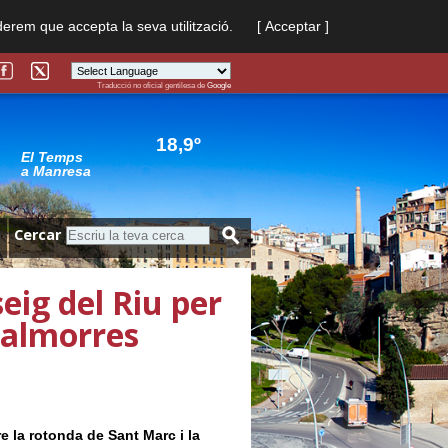
derem que accepta la seva utilització.
[ Acceptar ]
Traducció no oficial gentilesa de
Google
Powered by
Translate
18,9º
El Temps
a Manresa
Cercar
eig del Riu per
 salmorres
e la rotonda de Sant Marc i la