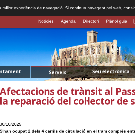
na millor experiència de navegació. Si continua navegant pel web, consi
Notícies
Agenda
Directori
Plànol guia
untament
Seu electrònica
Serveis
Afectacions de trànsit al Pass
la reparació del col·lector de
30/10/2025
S'han ocupat 2 dels 4 carrils de circulació en el tram comprès entr