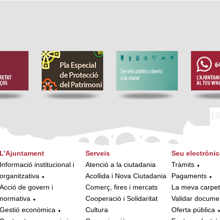
L'Ajuntament
Serveis
Seu electrònic
Informació institucional i
Atenció a la ciutadania
Tràmits
organitzativa
Acollida i Nova Ciutadania
Pagaments
Acció de govern i
Comerç, fires i mercats
La meva carpe
normativa
Cooperació i Solidaritat
Validar docume
Gestió econòmica
Cultura
Oferta pública