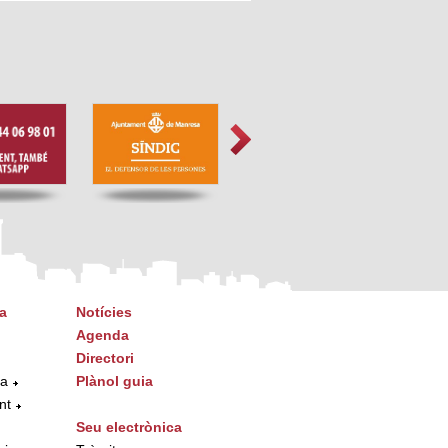
a
Notícies
Agenda
Directori
ta
Plànol guia
nt
Seu electrònica