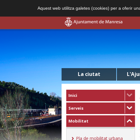
Aquest web utilitza galetes (cookies) per a oferir u
La ciutat
L'Aj
Inici
Serveis
Mobilitat
Pla de mobilitat urbana