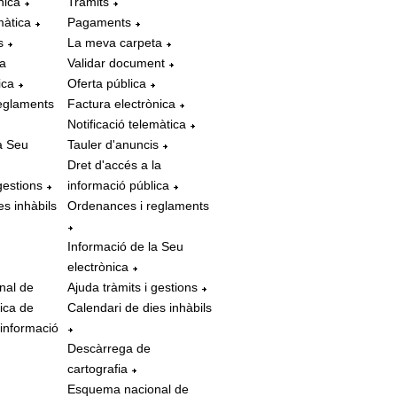
nica
Tràmits
màtica
Pagaments
s
La meva carpeta
la
Validar document
ica
Oferta pública
eglaments
Factura electrònica
Notificació telemàtica
a Seu
Tauler d'anuncis
Dret d'accés a la
gestions
informació pública
es inhàbils
Ordenances i reglaments
Informació de la Seu
electrònica
nal de
Ajuda tràmits i gestions
tica de
Calendari de dies inhàbils
 informació
Descàrrega de
cartografia
Esquema nacional de