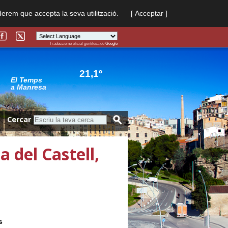
derem que accepta la seva utilització.
[ Acceptar ]
Traducció no oficial gentilesa de
Google
Powered by
Translate
21,1º
El Temps
a Manresa
Cercar
a del Castell,
s