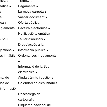
nica
Tràmits
màtica
Pagaments
s
La meva carpeta
la
Validar document
ica
Oferta pública
eglaments
Factura electrònica
Notificació telemàtica
a Seu
Tauler d'anuncis
Dret d'accés a la
gestions
informació pública
es inhàbils
Ordenances i reglaments
Informació de la Seu
electrònica
nal de
Ajuda tràmits i gestions
tica de
Calendari de dies inhàbils
 informació
Descàrrega de
cartografia
Esquema nacional de