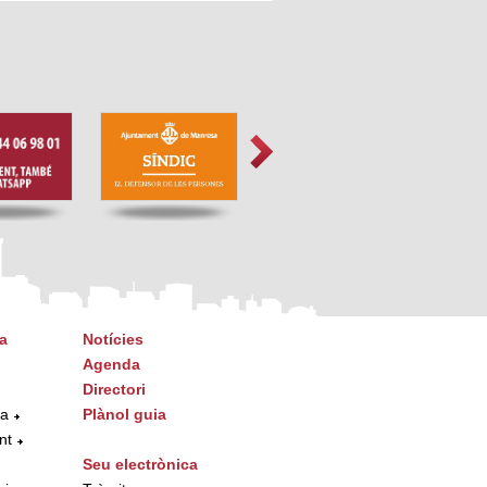
a
Notícies
Agenda
Directori
ta
Plànol guia
nt
Seu electrònica