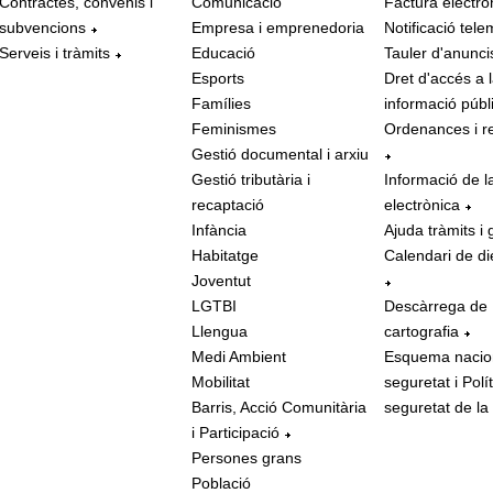
Contractes, convenis i
Comunicació
Factura electrò
subvencions
Empresa i emprenedoria
Notificació tele
Serveis i tràmits
Educació
Tauler d'anunci
Esports
Dret d'accés a 
Famílies
informació públ
Feminismes
Ordenances i r
Gestió documental i arxiu
Gestió tributària i
Informació de l
recaptació
electrònica
Infància
Ajuda tràmits i 
Habitatge
Calendari de di
Joventut
LGTBI
Descàrrega de
Llengua
cartografia
Medi Ambient
Esquema nacio
Mobilitat
seguretat i Polí
Barris, Acció Comunitària
seguretat de la
i Participació
Persones grans
Població