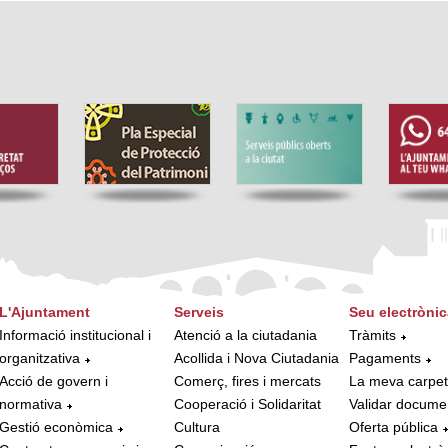
L'Ajuntament
Serveis
Seu electrònic
Informació institucional i
Atenció a la ciutadania
Tràmits
organitzativa
Acollida i Nova Ciutadania
Pagaments
Acció de govern i
Comerç, fires i mercats
La meva carpe
normativa
Cooperació i Solidaritat
Validar docume
Gestió econòmica
Cultura
Oferta pública