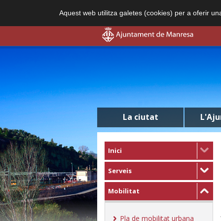
Aquest web utilitza galetes (cookies) per a oferir u
La ciutat
L'Aj
Inici
Serveis
Mobilitat
Pla de mobilitat urbana