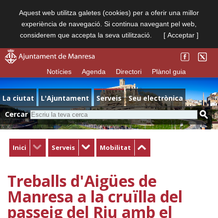
Aquest web utilitza galetes (cookies) per a oferir una millor
experiència de navegació. Si continua navegant pel web,
considerem que accepta la seva utilització.
[ Acceptar ]
Notícies
Agenda
Directori
Plànol guia
La ciutat
L'Ajuntament
Serveis
Seu electrònica
Cercar
Inici
Serveis
Mobilitat
Treballs d'Aigües de
Manresa a la cruïlla del
passeig del Riu amb el