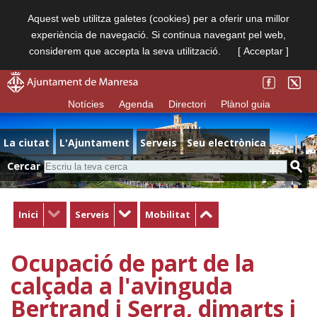
Aquest web utilitza galetes (cookies) per a oferir una millor
experiència de navegació. Si continua navegant pel web,
considerem que accepta la seva utilització.
[ Acceptar ]
Notícies
Agenda
Directori
Plànol guia
La ciutat
L'Ajuntament
Serveis
Seu electrònica
Cercar
Inici
Serveis
Mobilitat
Ocupació de part de la
calçada a l'avinguda
Bertrand i Serra, dimarts i