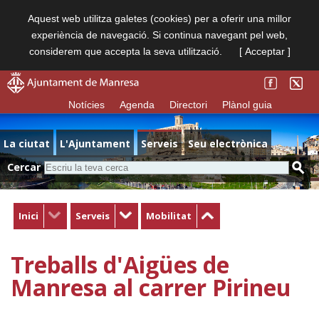
Aquest web utilitza galetes (cookies) per a oferir una millor
experiència de navegació. Si continua navegant pel web,
considerem que accepta la seva utilització.
[ Acceptar ]
Notícies
Agenda
Directori
Plànol guia
La ciutat
L'Ajuntament
Serveis
Seu electrònica
Cercar
Inici
Serveis
Mobilitat
Treballs d'Aigües de
Manresa al carrer Pirineu